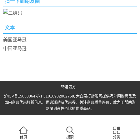
扫一下到朋友圈
文本
美国亚马逊
中国亚马逊
转运四方
沪ICP备15030064号-1
,31010902002758, 大白菜打折啦网提供海外网购商品及
国内商品优惠打折信息、优惠活动及优惠券，关注商品质量评价，致力于帮助淘
友淘到高性价比的优质商品。
首页
搜索
分类