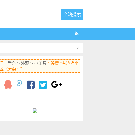
×
问 "
后台 > 外观 > 小工具
" 设置 "右边栏小
区（分类）"