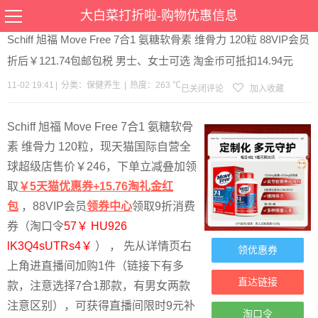
当前位置：
首页
>
优惠
>
保健养生
>文章详情
大白菜打折啦-购物优惠信息
Schiff 旭福 Move Free 7合1 氨糖软骨素 维骨力 120粒 88VIP会员
折后￥121.74包邮包税 男士、女士可选 淘金币可抵扣14.94元
11-02 19:41
|
分类：
保健养生
|
热度：263 ℃
已关闭评论
加入收藏
Schiff 旭福 Move Free 7合1 氨糖软骨
素 维骨力 120粒，现天猫国际自营全
球超级店售价￥246，下单立减叠加领
取
￥5天猫优惠券+15.76淘礼金红
包
，88VIP会员
领券中心
领取9折消费
券（淘口令
57￥ HU926
lK3Q4sUTRs4￥
） ， 先从详情页右
领优惠券
上角进直播间加购1件（链接下有多
直达链接
款，注意选择7合1那款，有男女两款
注意区别），可获得直播间限时9元补
淘口令