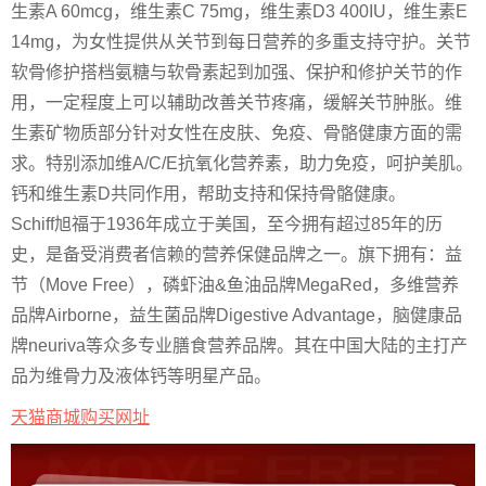
生素A 60mcg，维生素C 75mg，维生素D3 400IU，维生素E
14mg，为女性提供从关节到每日营养的多重支持守护。关节
软骨修护搭档氨糖与软骨素起到加强、保护和修护关节的作
用，一定程度上可以辅助改善关节疼痛，缓解关节肿胀。维
生素矿物质部分针对女性在皮肤、免疫、骨骼健康方面的需
求。特别添加维A/C/E抗氧化营养素，助力免疫，呵护美肌。
钙和维生素D共同作用，帮助支持和保持骨骼健康。
Schiff旭福于1936年成立于美国，至今拥有超过85年的历
史，是备受消费者信赖的营养保健品牌之一。旗下拥有：益
节（Move Free），磷虾油&鱼油品牌MegaRed，多维营养
品牌Airborne，益生菌品牌Digestive Advantage，脑健康品
牌neuriva等众多专业膳食营养品牌。其在中国大陆的主打产
品为维骨力及液体钙等明星产品。
天猫商城购买网址