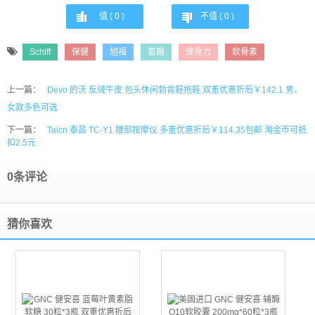
值 (
0
)
不值 (
0
)
Schiff
保健
旭福
氨糖
维骨力
软骨素
上一篇：
Devo 的沃 反绒牛皮 包头休闲勃肯鞋拖鞋 双重优惠折后￥142.1 男、
女款多色可选
下一篇：
Taicn 泰昌 TC-Y1 腰部按摩仪 多重优惠折后￥114.35包邮 淘金币可抵
扣2.5元
0条评论
猜你喜欢