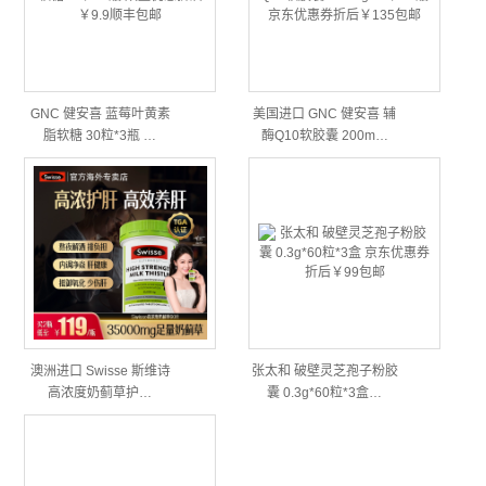
GNC 健安喜 蓝莓叶黄素
美国进口 GNC 健安喜 辅
脂软糖 30粒*3瓶 …
酶Q10软胶囊 200m…
澳洲进口 Swisse 斯维诗
张太和 破壁灵芝孢子粉胶
高浓度奶蓟草护…
囊 0.3g*60粒*3盒…