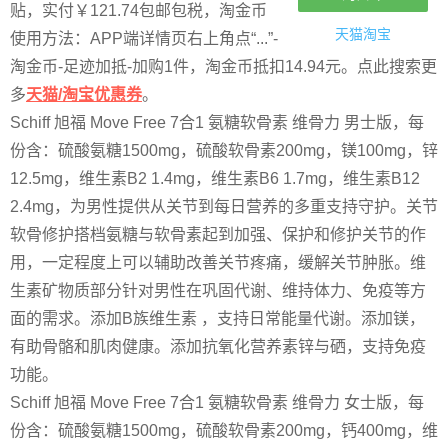
贴，实付￥121.74包邮包税，淘金币
天猫淘宝
使用方法：APP端详情页右上角点“...”-
淘金币-足迹加抵-加购1件，淘金币抵扣14.94元。点此搜索更
多
天猫/淘宝优惠券
。
Schiff 旭福 Move Free 7合1 氨糖软骨素 维骨力 男士版，每
份含：硫酸氨糖1500mg，硫酸软骨素200mg，镁100mg，锌
12.5mg，维生素B2 1.4mg，维生素B6 1.7mg，维生素B12
2.4mg，为男性提供从关节到每日营养的多重支持守护。关节
软骨修护搭档氨糖与软骨素起到加强、保护和修护关节的作
用，一定程度上可以辅助改善关节疼痛，缓解关节肿胀。维
生素矿物质部分针对男性在巩固代谢、维持体力、免疫等方
面的需求。添加B族维生素 ，支持日常能量代谢。添加镁，
有助骨骼和肌肉健康。添加抗氧化营养素锌与硒，支持免疫
功能。
Schiff 旭福 Move Free 7合1 氨糖软骨素 维骨力 女士版，每
份含：硫酸氨糖1500mg，硫酸软骨素200mg，钙400mg，维