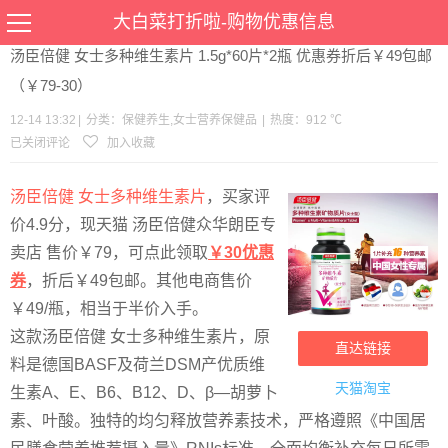
当前位置：
首页
>
优惠
>
保健养生
女士营养保健品
>文章详情
大白菜打折啦-购物优惠信息
汤臣倍健 女士多种维生素片 1.5g*60片*2瓶 优惠券折后￥49包邮
（￥79-30）
12-14 13:32
|
分类：
保健养生
,
女士营养保健品
|
热度：912 ℃
已关闭评论
加入收藏
汤臣倍健 女士多种维生素片
，买家评
价4.9分，现天猫 汤臣倍健众华朗臣专
卖店 售价￥79，可点此领取
￥30优惠
券
，折后￥49包邮。其他电商售价
￥49/瓶，相当于半价入手。
这款汤臣倍健 女士多种维生素片，原
直达链接
料是德国BASF及荷兰DSM产优质维
天猫淘宝
生素A、E、B6、B12、D、β—胡萝卜
素、叶酸。独特的均匀释放营养素技术，严格遵照《中国居