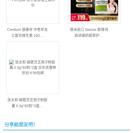
Centrum 银善存 中老年女
澳洲进口 Swisse 斯维诗
士复合维生素 160…
高浓度奶蓟草护…
张太和 破壁灵芝孢子粉胶
囊 0.3g*60粒*3盒…
分享給朋友吧！