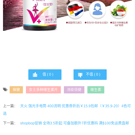
值 (
0
)
不值 (
0
)
保健
女士多种维生素片
汤臣倍健
维生素
上一篇：
天火 强光手电筒 400流明 优惠券折后￥15.9包邮（￥35.9-20）4色可
选
下一篇：
shopbop促销 全场3.5折起 可叠加额外7折优惠码 满$100免运费直邮