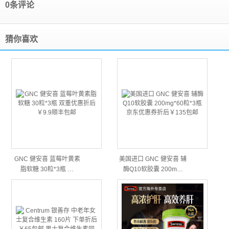
0条评论
猜你喜欢
GNC 健安喜 蓝莓叶黄素
美国进口 GNC 健安喜 辅
脂软糖 30粒*3瓶 …
酶Q10软胶囊 200m…