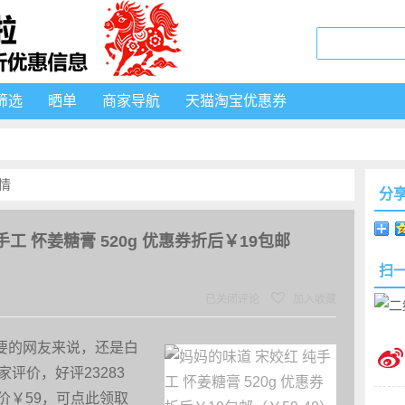
筛选
晒单
商家导航
天猫淘宝优惠券
情
分
工 怀姜糖膏 520g 优惠券折后￥19包邮
扫
℃
已关闭评论
加入收藏
要的网友来说，还是白
家评价，好评23283
价￥59，可点此领取