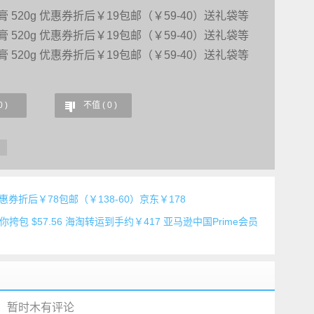
0
)
不值 (
0
)
惠券折后￥78包邮（￥138-60）京东￥178
女士迷你挎包 $57.56 海淘转运到手约￥417 亚马逊中国Prime会员
暂时木有评论