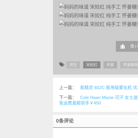
值 (
养生
宋姣红
怀姜
怀姜糖膏
上一篇：
氧精灵 602C 医用级雾化机 优
下一篇：
Cole Haan Mazie 可汗 
免运费直邮到手￥450
0条评论