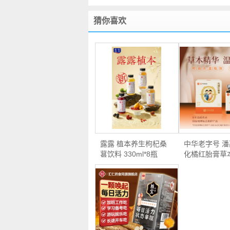
猜你喜欢
露露 植本养生枸杞桑
中华老字号 
葚饮料 330ml*8瓶
化橘红胎膏草
多…
膏 …