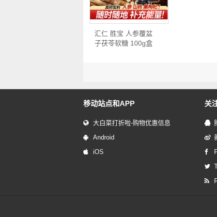
汇仁 胜宝 人参覆盆
子茯苓软糖 100g盒
装*2…
移动站点和APP
关
大白菜打折啦-购物优惠信息
Android
iOS
T