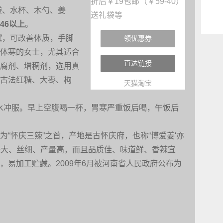
袋、水杯、木勺、姜
46以上
。
宜
，可改善体质，手脚
领优惠券
体寒的女士，尤其适合
直达链接
腐剂、增稠剂，选用真
古法红糖、大枣、枸
天猫淘宝
l开水冲服。早上空腹喝一杯，胃寒严重饭后喝，午饭后
“怀庆三辣”之首，产地是古怀庆府，也称“博爱姜'亦
，姜块大、丝细、产量高，而且品质佳、味道鲜、香辣宜
，易加工贮藏。2009年6月被河南省人民政府公布为