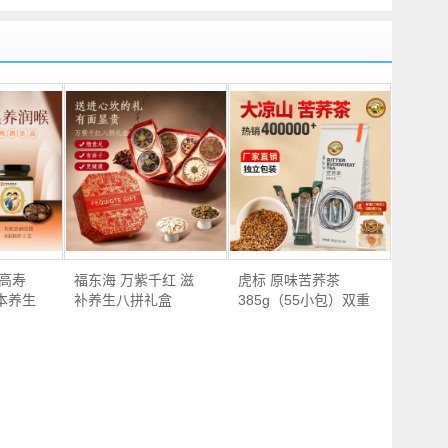
潘高寿
福东海 万紫千红 滋
虎标 原味苦荞茶
本养生
补养生八拼礼盒
385g（55小包）双重
248g …
优惠…