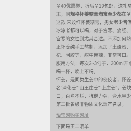
￥40优惠券
，折后￥19包邮，送礼
末，
同规格怀姜糖膏淘宝至少都在￥
这款 宋姣红怀姜糖膏，
男女老少皆
冰凉者都可以喝，对于宫寒、痛经、
宫寒的女性则尤其合适。不添加何防
正怀姜纯手工熬制，添加了土蜂蜜、
杞、阿胶等，甜中带辣，非常可口。
服用方法：每次2~3勺子，200m
喝一杯，晚上不喝。
怀姜，是同类生姜中的佼佼者，怀姜为
名“清化姜”"山王庄姜”"上庄姜"
口，百煮不烂，抗逆力强，含水量少
第二批省级非物质文化遗产名录。
淘宝网购买网址
下面是王二晒单