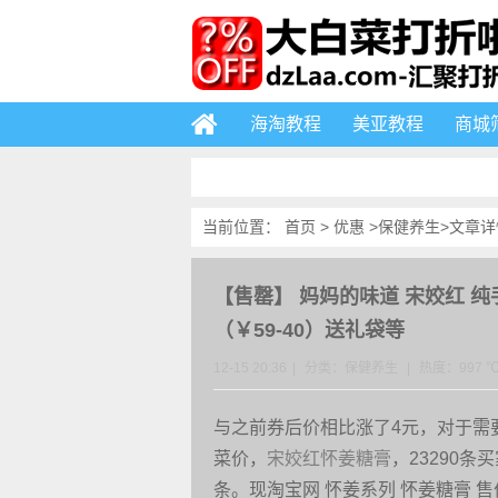
海淘教程
美亚教程
商城
当前位置：
首页
>
优惠
>
保健养生
>文章详
【售罄】
妈妈的味道 宋姣红 纯手
（￥59-40）送礼袋等
12-15 20:36
|
分类：
保健养生
|
热度：997 
与之前券后价相比涨了4元，对于需
菜价，
宋姣红怀姜糖膏
，23290
条买
条。现淘宝网 怀姜系列 怀姜糖膏 售