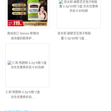
澳洲进口 Swisse 斯维诗
张太和 破壁灵芝孢子粉胶
高浓度奶蓟草护…
囊 0.3g*60粒*3盒…
仁和 熊胆粉 0.2g*6瓶*2盒
京东优惠券折后…