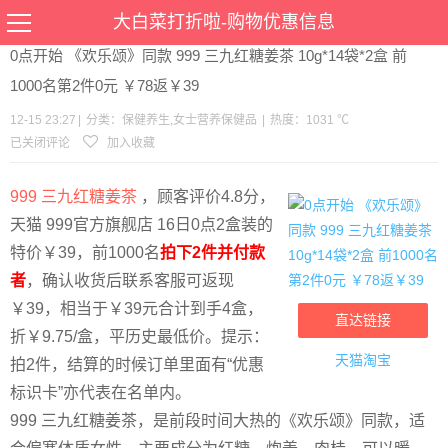
当前位置：
首页
>
优惠
>
保健养生
女士营养保健品
>文章详情
大白菜打折啦-购物优惠信息
0点开始 《欢乐颂》同款 999 三九红糖姜茶 10g*14袋*2盒 前
1000名第2件0元 ￥78返￥39
12-15 23:27
|
分类：
保健养生
,
女士营养保健品
|
热度：1031 ℃
已关闭评论
加入收藏
999 三九红糖姜茶
，顾客评价4.8分，
天猫 999官方旗舰店 16日0点2盒装的
特价￥39，前1000名
拍下2件并付款
者
，确认收货后联系客服可返现
￥39，相当于￥39元合计到手4盒，
直达链接
折￥9.75/盒，平历史最低价。提示：
天猫淘宝
拍2件，结算的时候订单里面有“优惠
标识卡”亦代表在名单内。
999 三九红糖姜茶，是前段时间大热的《欢乐颂》同款，适