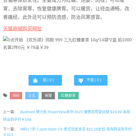
合偏寒体质女性。主要成分为红糖、炮姜、肉桂，可以暖
胃，去除胃寒，恢复健康脾胃。可以暖宫，让经血通畅，改
善痛经，此外还可以预防流感，防治风寒感冒。
天猫商城购买网址
值 (
0
)
不值 (
0
)
999
三九
保健
红糖姜茶
上一篇：
Bushnell 博士能 PowerView系列 8x25 便携双筒望远镜 $19.99 海淘
转运到手约￥168
下一篇：
M码1.7折 Calvin Klein CK 男式仿皮夹克 $32.28史低 海淘转运到手约
￥313