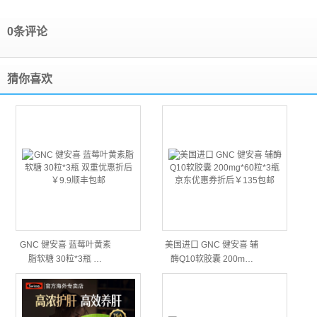
0条评论
猜你喜欢
GNC 健安喜 蓝莓叶黄素
美国进口 GNC 健安喜 辅
脂软糖 30粒*3瓶 …
酶Q10软胶囊 200m…