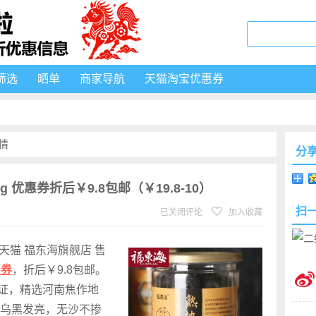
筛选
晒单
商家导航
天猫淘宝优惠券
情
分
 优惠券折后￥9.8包邮（￥19.8-10）
扫
℃
已关闭评论
加入收藏
天猫 福东海旗舰店 售
惠券
，折后￥9.8包邮。
认证，精选河南焦作地
乌黑发亮，无沙不掺