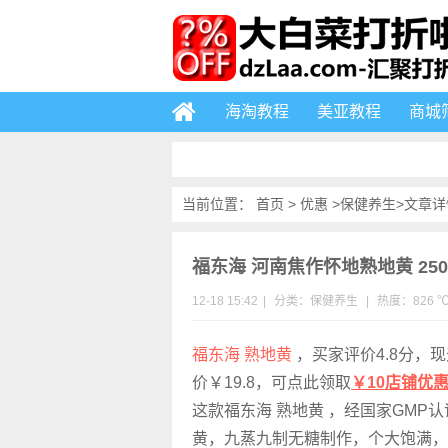
海淘教程
美亚教程
商城
当前位置：
首页
>
优惠
>
保健养生
>文章详
福东海 河南焦作怀地熟地黄 250g
12-18 15:42
|
分类：
保健养生
|
热度：826 
福东海 熟地黄
，买家评价4.8分，现
价￥19.8，可点此领取
￥10店铺优
这款福东海 熟地黄 ，经国家GMP
黄，九蒸九制无糖制作，个大饱满，