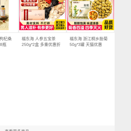
生枸杞桑
福东海 人参五宝茶
福东海 浙江桐乡胎菊
*8瓶
250g*2盒 多重优惠折
50g*3罐 天猫优惠
后…
券…