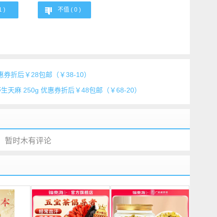
1
)
不值 (
0
)
惠券折后￥28包邮（￥38-10）
天麻 250g 优惠券折后￥48包邮（￥68-20）
暂时木有评论