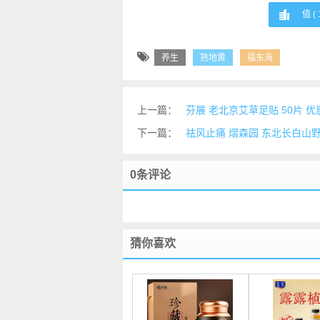
值 (
养生
熟地黄
福东海
上一篇：
芬展 老北京艾草足贴 50片 优
下一篇：
祛风止痛 熠森园 东北长白山野生
0条评论
猜你喜欢