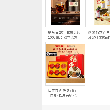
福东海 20年化橘红片
露露 植本养
100g罐装 双重优惠
葚饮料 330ml
折…
多…
福东海 西洋参+黄芪
+红参+铁皮石斛+黑
枸杞…