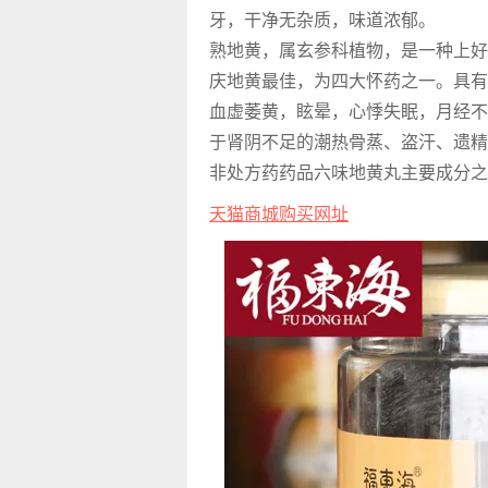
牙，干净无杂质，味道浓郁。
熟地黄，属玄参科植物，是一种上好
庆地黄最佳，为四大怀药之一。具有
血虚萎黄，眩晕，心悸失眠，月经不
于肾阴不足的潮热骨蒸、盗汗、遗精
非处方药药品六味地黄丸主要成分之
天猫商城购买网址