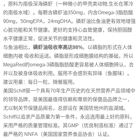
，
原料为南极深海磷虾（一种微小的甲壳类动物,生长在寒冷
的南极水域）。每颗含磷虾油350mg，内含Omega-3脂肪酸
90mg，50mgEPA，24mgDHA。磷虾油比鱼油更有效地增强
心脏功能和关节健康。更好的支持心血管健康，保持胆固醇
水平健康正常，促进关节的健康和灵活性。
与鱼油相比，
磷虾油吸收率高达98%
。以磷脂的形式在人体
细胞内被 吸收和运送。磷脂是形成细胞膜结构的基础，所以
MegaRed的omega-3磷脂脂肪酸更容易被人体细胞辨认，合
并以及被身体吸收利用。服用不会感到有异味（鱼腥味）。
建议用量：每日一粒，随餐服用。
美国Schiff是一个具有70年生产历史的在天然营养产品领域中
的领导品牌，是美国最值得信赖和尊崇的保健品品牌之一，
尤以制关节保健品闻名，总部设在 美国犹他州的盐湖城。
Schiff以追求产品质量为第一条件，永远选用最上好的原料，
采用严格的质量管理标准。其GMP（优良制造标准）通过了
最严格的 NNFA（美国国家营养食品协会）认证。