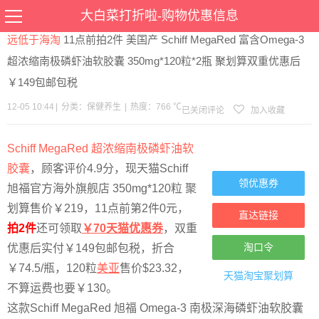
当前位置：
首页
>
优惠
>
保健养生
>文章详情
大白菜打折啦-购物优惠信息
远低于海淘
11点前拍2件 美国产 Schiff MegaRed 富含Omega-3
超浓缩南极磷虾油软胶囊 350mg*120粒*2瓶 聚划算双重优惠后
￥149包邮包税
12-05 10:44
|
分类：
保健养生
|
热度：766 ℃
已关闭评论
加入收藏
Schiff MegaRed 超浓缩南极磷虾油软
胶囊
，顾客评价4.9分，现天猫Schiff
领优惠券
旭福官方海外旗舰店 350mg*120粒 聚
划算售价￥219，11点前第2件0元，
直达链接
拍2件
还可领取
￥70天猫优惠券
，双重
淘口令
优惠后实付￥149包邮包税，折合
￥74.5/瓶，120粒
美亚
售价$23.32，
天猫淘宝
聚划算
不算运费也要￥130。
这款Schiff MegaRed 旭福 Omega-3 南极深海磷虾油软胶囊