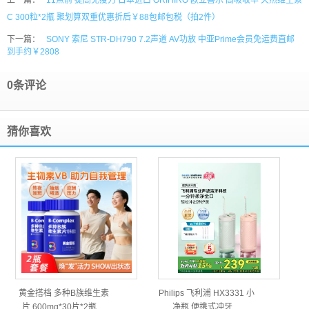
上一篇：
11点前 提高免疫力 日本进口 ORIHIRO 欧立喜乐 高吸收率 天然维生素
C 300粒*2瓶 聚划算双重优惠折后￥88包邮包税（拍2件）
下一篇：
SONY 索尼 STR-DH790 7.2声道 AV功放 中亚Prime会员免运费直邮
到手约￥2808
0条评论
猜你喜欢
黄金搭档 多种B族维生素
Philips 飞利浦 HX3331 小
片 600mg*30片*2瓶…
净瓶 便携式冲牙…