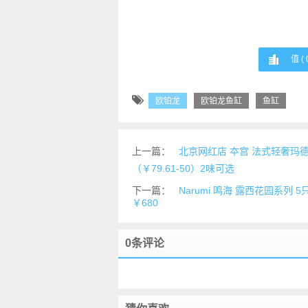
值 (
欧铂龙
欧铂龙鱼缸
鱼缸
上一篇：
北京网红店 夲宫 法式轻奢玛德琳
（￥79.61-50）2味可选
下一篇：
Narumi 鸣海 露西花园系列 
￥680
0条评论