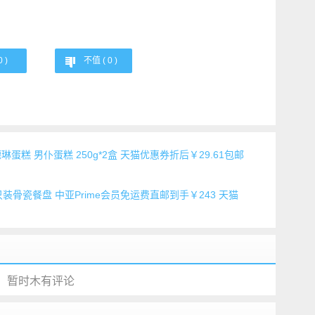
0
)
不值 (
0
)
蛋糕 男仆蛋糕 250g*2盒 天猫优惠券折后￥29.61包邮
5只装骨瓷餐盘 中亚Prime会员免运费直邮到手￥243 天猫
暂时木有评论