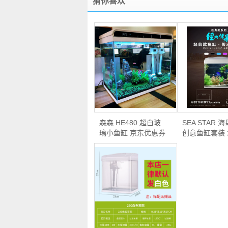
猜你喜欢
森森 HE480 超白玻
SEA STAR 
璃小鱼缸 京东优惠券
创意鱼缸套装
折…
…