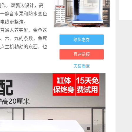
制作，双弧边设计，高
一静音水泵和防水变色
，电线更整洁。
普通人养锦鲤、金鱼这
、六、九的条数，鱼死
领优惠券
点生机勃勃的东西，也
直达链接
天猫淘宝