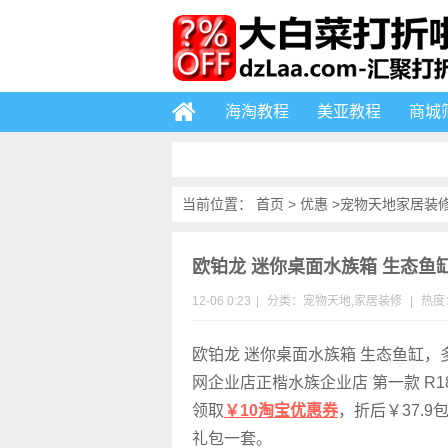
海淘教程
美亚教程
商城
当前位置：
首页
>
优惠
>
宠物天地
家居装
欧铂龙 迷你桌面水族箱 生态鱼缸 
12-06 0:23
|
分类：
宠物天地
,
家居装修
|
热度：
欧铂龙 迷你桌面水族箱 生态鱼缸
网企业店正楷水族企业店 第一款 R18
领取
￥10淘宝优惠券
，折后￥37.
礼包一套。