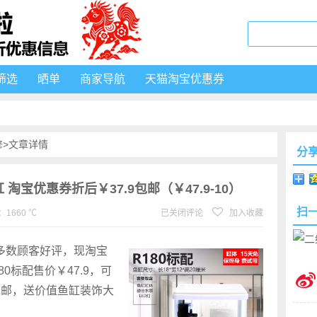
筛选
晒单
商家导航
天猫淘宝优惠券
修
>文章详情
分
淘宝优惠券折后￥37.9包邮（￥47.9-10）
扫
1660 ℃
已关闭评论
加入收藏
，多数顾客好评，现淘宝
0标配售价￥47.9，可
9包邮，送价值鱼缸装饰大