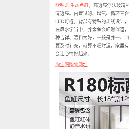
欧铂龙 生态鱼缸
，
高透亮浮法玻璃
清透亮。内置过滤、增氧、循环三合
LED灯棍。背部有特殊的走线设计
在风水学当中，养金鱼会旺财催运，
种吉祥、温和为好，一般是养一、四
要及时补充，就算不旺财运，家里有
会让心情好起来。
淘宝网购物网址