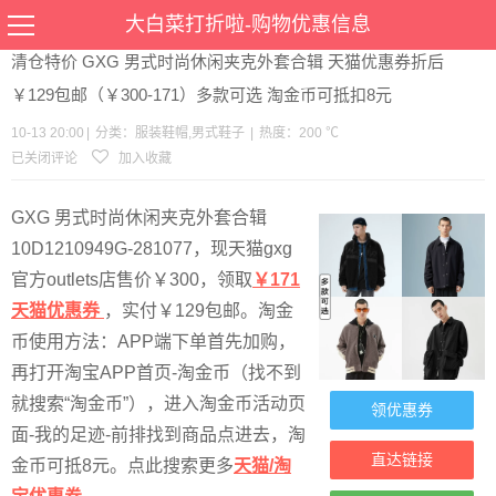
当前位置：
首页
>
优惠
>
服装鞋帽
男式鞋子
>文章详情
大白菜打折啦-购物优惠信息
清仓特价 GXG 男式时尚休闲夹克外套合辑 天猫优惠券折后
￥129包邮（￥300-171）多款可选 淘金币可抵扣8元
10-13 20:00
|
分类：
服装鞋帽
,
男式鞋子
|
热度：200 ℃
已关闭评论
加入收藏
GXG 男式时尚休闲夹克外套合辑
10D1210949G-281077，现天猫gxg
官方outlets店售价￥300，领取
￥171
天猫优惠券
，实付￥129包邮。淘金
币使用方法：APP端下单首先加购，
再打开淘宝APP首页-淘金币（找不到
就搜索“淘金币”），进入淘金币活动页
领优惠券
面-我的足迹-前排找到商品点进去，淘
直达链接
金币可抵8元。点此搜索更多
天猫/淘