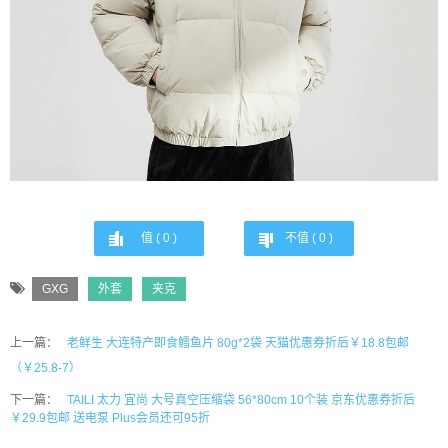
值 (
0
)
不值 (
0
)
GXG
外套
夹克
上一篇：
老鲜生 大连特产即食鳕鱼片 80g*2袋 天猫优惠券折后￥18.8包邮
（￥25.8-7）
下一篇：
TAILI 太力 宜尚 大号真空压缩袋 56*80cm 10个装 京东优惠券折后
￥29.9包邮 送电泵 Plus会员还可95折