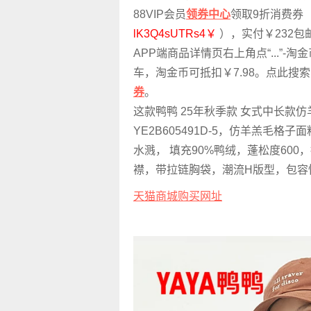
88VIP会员
领券中心
领取9折消费券
lK3Q4sUTRs4￥
），实付￥232
APP端商品详情页右上角点“...”-淘
车，淘金币可抵扣￥7.98。点此搜
券
。
这款鸭鸭 25年秋季款 女式中长款
YE2B605491D-5，仿羊羔毛格
水溅， 填充90%鸭绒，蓬松度60
襟，带拉链胸袋，潮流H版型，包容
天猫商城购买网址