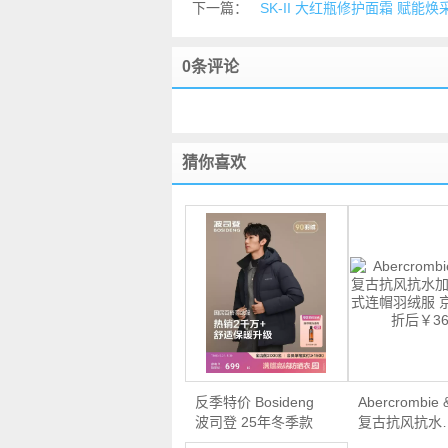
下一篇：
SK-II 大红瓶修护面霜 赋能焕采
0条评论
猜你喜欢
反季特价 Bosideng
Abercrombie &
波司登 25年冬季款
复古抗风抗水
男…