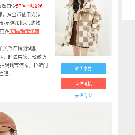
（淘口令
57￥ HU926
包邮，淘金币使用方法：
金币-足迹加抵-加购物
索更多
天猫/淘宝优惠
仿羊羔毛连帽羽绒服
子面料，舒适柔软，轻微防
0，抽绳调节连帽，拉链门
领优惠券
性强。
直达链接
天猫淘宝