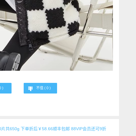
0
)
不值 (
0
)
共650g 下单折后￥58.66顺丰包邮 88VIP会员还可9折