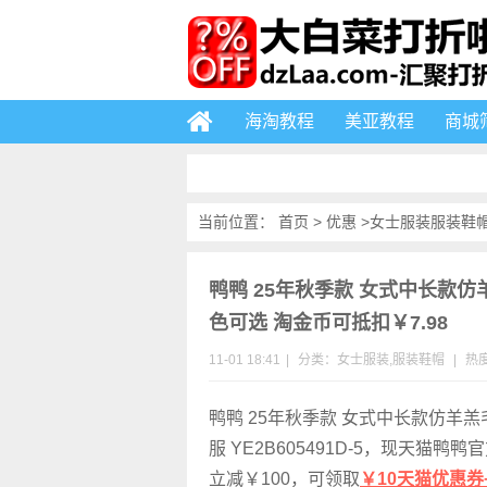
海淘教程
美亚教程
商城
当前位置：
首页
>
优惠
>
女士服装
服装鞋
鸭鸭 25年秋季款 女式中长款仿羊
色可选 淘金币可抵扣￥7.98
11-01 18:41
|
分类：
女士服装
,
服装鞋帽
|
热度
鸭鸭 25年秋季款 女式中长款仿羊
服
YE2B605491D-5
，现天猫鸭鸭官
立减￥100，可领取
￥10天猫优惠券