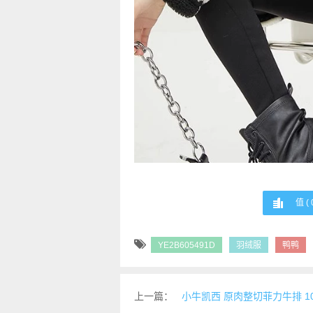
值 (
YE2B605491D
羽绒服
鸭鸭
上一篇：
小牛凯西 原肉整切菲力牛排 10片