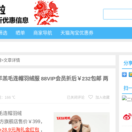
筛选
晒单
商家导航
天猫淘宝优惠券
帽
>文章详情
分
羔毛连帽羽绒服 88VIP会员折后￥232包邮 两
扫
：166 ℃
已关闭评论
加入收藏
羔毛连帽羽绒
方旗舰店售价￥399，
+28.9元淘礼金红包
，