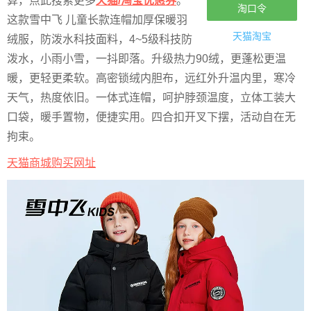
算，点此搜索更多
天猫/淘宝优惠券
。
淘口令
这款雪中飞 儿童长款连帽加厚保暖羽
天猫淘宝
绒服，防泼水科技面料，4~5级科技防
泼水，小雨小雪，一抖即落。升级热力90绒，更蓬松更温
暖，更轻更柔软。高密锁绒内胆布，远红外升温内里，寒冷
天气，热度依旧。一体式连帽，呵护脖颈温度，立体工装大
口袋，暖手置物，便捷实用。四合扣开叉下摆，活动自在无
拘束。
天猫商城购买网址