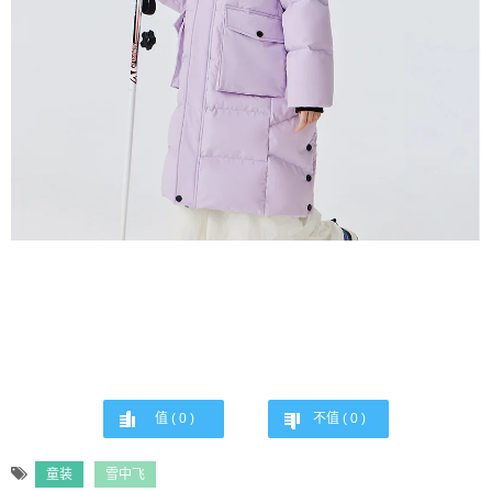
值 (
0
)
不值 (
0
)
童装
雪中飞