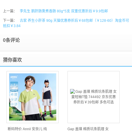
上一篇：
李先生 鹅肝肠熏煮香肠 80g*5支 双重优惠折后￥9.9包邮
下一篇：
古家 养生小肝茶 90g 天猫优惠券折后￥68包邮（￥128-60）淘金币可
抵扣￥3.84
0条评论
猜你喜欢
断码特价 Annil 安奈儿 纯
Gap 盖璞 棉质坑条肌理 女