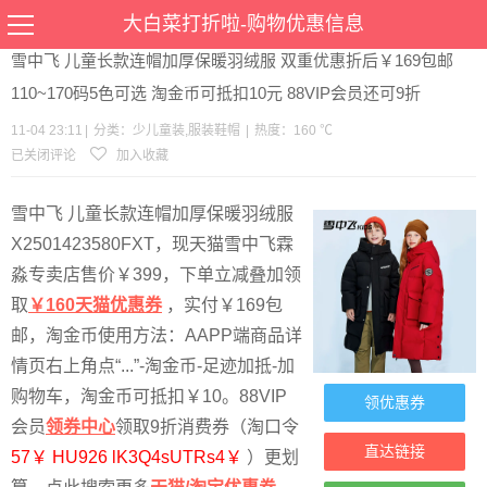
当前位置：
首页
>
优惠
>
少儿童装
服装鞋帽
>文章详情
大白菜打折啦-购物优惠信息
雪中飞 儿童长款连帽加厚保暖羽绒服 双重优惠折后￥169包邮
110~170码5色可选 淘金币可抵扣10元 88VIP会员还可9折
11-04 23:11
|
分类：
少儿童装
,
服装鞋帽
|
热度：160 ℃
已关闭评论
加入收藏
雪中飞 儿童长款连帽加厚保暖羽绒服
X2501423580FXT，现天猫雪中飞霖
淼专卖店售价￥399，下单立减叠加领
取
￥160天猫优惠券
，实付￥169包
邮，淘金币使用方法：AAPP端商品详
情页右上角点“...”-淘金币-足迹加抵-加
购物车，淘金币可抵扣￥10。88VIP
领优惠券
会员
领券中心
领取9折消费券（淘口令
直达链接
57￥ HU926 lK3Q4sUTRs4￥
）更划