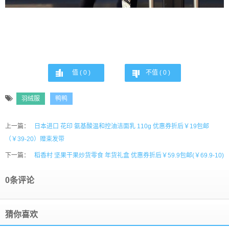
值 (
0
)
不值 (
0
)
羽绒服
鸭鸭
上一篇：
日本进口 花印 氨基酸温和控油洁面乳 110g 优惠券折后￥19包邮
（￥39-20）赠束发带
下一篇：
稻香村 坚果干果炒货零食 年货礼盒 优惠券折后￥59.9包邮(￥69.9-10)
0条评论
猜你喜欢