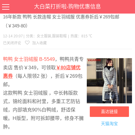
当前位置：
首页
>
优惠
>
女士服装
服装鞋帽
>文章详情
大白菜打折啦-购物优惠信息
16年新款 鸭鸭 长款连帽 女士羽绒服 优惠券折后￥269包邮
（￥349-80）
12-14 20:07
|
分类：
女士服装
,
服装鞋帽
|
热度：815 ℃
已关闭评论
加入收藏
鸭鸭 女士羽绒服 B-5549
，鸭鸭共青专
卖店 售价￥349，可领取
￥80店铺优
惠券
（每人限领2 张），折后￥269包
邮。
这款鸭鸭 女士羽绒服 ，中长韩版款
式，锦纶面料和衬里，多重工艺防钻
绒，内部填充90%白鸭绒，舒适保
直达链接
暖。H版型，附可拆卸腰带，修身不臃
天猫淘宝
肿。