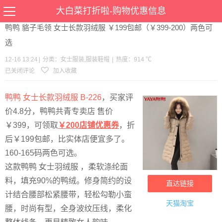
当前位置：
首页
>
优惠
>
女士服装
服装鞋帽
>文章详情
大白菜打折啦-购物优惠信息
鸭鸭 貉子毛领 女士长款羽绒服 ￥199包邮（￥399-200）两色可
选
12-16 13:24
|
分类：
女士服装
,
服装鞋帽
|
热度：914 ℃
已关闭评论
加入收藏
鸭鸭 女士长款羽绒服 B-226
，买家评
价4.8分，鸭鸭共青专卖店 售价
￥399，可领取
￥200店铺优惠券
，折
后￥199包邮，比实体店便宜多了。
160-165码两色可选。
这款鸭鸭 女士羽绒服 ，柔软涤纶面
料，填充90%的鸭绒。修身简约的设
直达链接
计结合腰部松紧腰带，轻松勾勒小蛮
天猫淘宝
腰，时尚有型，全身波纹压线，柔化