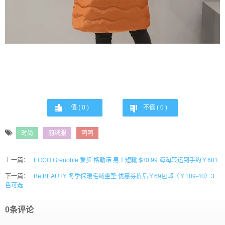
值 (
0
)
不值 (
0
)
时尚
羽绒服
鸭鸭
上一篇：
ECCO Grenoble 爱步 格勒诺 男士短靴 $80.99 海淘转运到手约￥681
下一篇：
Be BEAUTY 冬季保暖毛绒坐垫 优惠券折后￥69包邮（￥109-40）3
色可选
0条评论