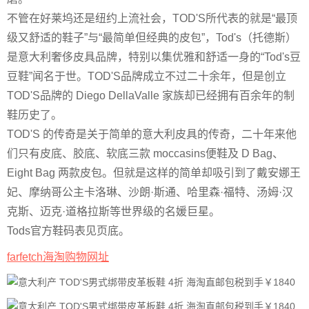
不管在好莱坞还是纽约上流社会，TOD'S所代表的就是“最顶
级又舒适的鞋子”与“最简单但经典的皮包”，Tod's（托德斯）
是意大利奢侈皮具品牌，特别以集优雅和舒适一身的“Tod's豆
豆鞋”闻名于世。TOD'S品牌成立不过二十余年，但是创立
TOD'S品牌的 Diego DellaValle 家族却已经拥有百余年的制
鞋历史了。
TOD'S 的传奇是关于简单的意大利皮具的传奇，二十年来他
们只有皮底、胶底、软底三款 moccasins便鞋及 D Bag、
Eight Bag 两款皮包。但就是这样的简单却吸引到了戴安娜王
妃、摩纳哥公主卡洛琳、沙朗·斯通、哈里森·福特、汤姆·汉
克斯、迈克·道格拉斯等世界级的名媛巨星。
Tods官方鞋码表见页底。
farfetch海淘购物网址