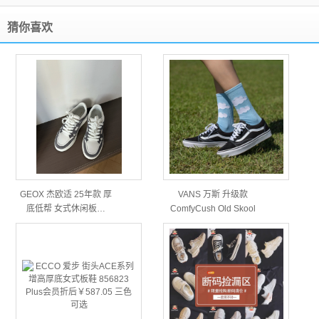
猜你喜欢
GEOX 杰欧适 25年款 厚
VANS 万斯 升级款
底低帮 女式休闲板…
ComfyCush Old Skool
男…