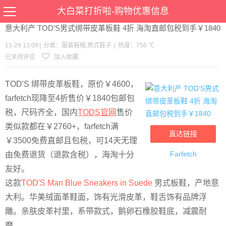
当前位置：
首页
>
优惠
>
服装鞋帽
男式鞋子
>文章详情
大白菜打折啦-购物优惠信息
意大利产 TOD’S男式绑带皮革板鞋 4折 海淘直邮包税到手￥1840
11-29 13:09
|
分类：
服装鞋帽
,
男式鞋子
|
热度：756 ℃
已关闭评论
加入收藏
TOD'S 绑带皮革板鞋，原价￥4600，
farfetch现降至4折售价￥1840包邮包
税，尺码齐全，国内
TODS官网
售价
类似款都在￥2760+，farfetch满
直达链接
￥3500免费直邮且包税，可14天无理
Farfetch
由免费退货（退款含税），海淘十分
友好。
这款
TOD'S Man Blue Sneakers in Suede
男式板鞋，产地意
大利。华美绒面革鞋面，饰有光滑皮革，鞋舌饰有品牌浮
雕。亲肤皮革衬里，系带款式，鹅卵石橡胶鞋底，减震耐
磨。