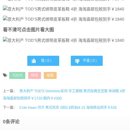
看不清可点击图片看大图
值 (
0
)
不值 (
0
)
TOD'S
时尚
板鞋
上一篇：
意大利产 TOD'S Gommino系列 手工缝制 男式经典豆豆鞋 休闲鞋 4折
海淘直邮包税到手￥1720 国内￥4300
下一篇：
Cole Haan 可汗 男式风衣 S码1.8折$64.15 海淘转运到手￥535
0条评论