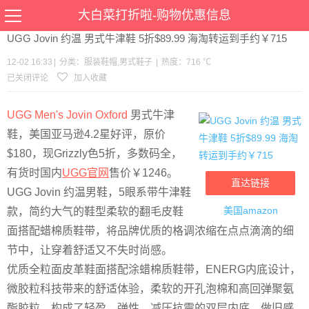
当前位置：
首页
>
优惠
>
服装鞋帽
男式鞋子
>文章详情
大白菜打折啦-购物优惠信息
UGG Jovin 约温 男式牛津鞋 5折$89.99 海淘转运到手约￥715
12-02 16:33
|
分类：
服装鞋帽
,
男式鞋子
|
热度：716 ℃
已关闭评论
加入收藏
UGG Men's Jovin Oxford
男式牛津
鞋，
美国亚马逊4.2星好评，原价
$180，现Grizzly色5折，多数码全，
有货时国内
UGG官网
售价￥1246。
直达链接
UGG Jovin 约温男鞋，5眼系带牛津鞋
美国amazon
款，简约大气的鞋型柔软的翻毛皮鞋
面搭配蜡棉质鞋带，将品牌优质的格调浓缩在点点滴滴的细
节中，让穿着舒适又不失时尚感。
优质全粒面皮革鞋面搭配涂蜡棉质鞋带，ENERG内底设计，
微胶粒科技带来的舒适体验，柔软的开孔泡棉和高回弹聚氨
酯胶粒，构成了轻盈、弹性、减压抗震的双层内底，做旧感