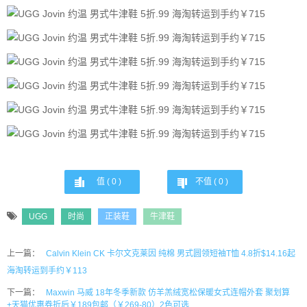
值 (
0
)
不值 (
0
)
UGG
时尚
正装鞋
牛津鞋
上一篇：
Calvin Klein CK 卡尔文克莱因 纯棉 男式圆领短袖T恤 4.8折$14.16起
海淘转运到手约￥113
下一篇：
Maxwin 马威 18年冬季新款 仿羊羔绒宽松保暖女式连帽外套 聚划算
+天猫优惠券折后￥189包邮（￥269-80）2色可选