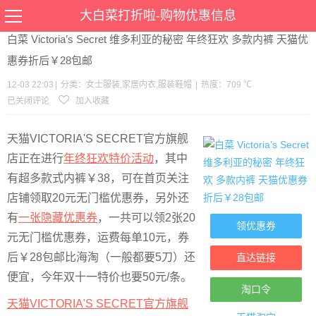
当前位置：
首页
>
优惠
>
女士服装
家居内衣
服装鞋帽
>文章详情
大白菜打折啦-购物优惠信息
白菜 Victoria’s Secret 维多利亚的秘密 年终狂欢 多款内裤 天猫优
惠券折后￥28包邮
12-03 22:03
|
分类：
女士服装
,
家居内衣
,
服装鞋帽
|
热度：709 ℃
已关闭评论
加入收藏
天猫VICTORIA'S SECRET官方旗舰
店正在进行
年终狂欢特价活动
，其中
有超多款式内裤￥38，可在首页关注
店铺领取20元无门槛优惠券，另外还
有
一张隐藏优惠券
，一共可以领2张20
领优惠券
元无门槛优惠券，运费每单10元，券
后￥28包邮比海淘（一般都要5刀）还
直达链接
便宜，今年双十一特价也要50元/条。
淘口令
天猫VICTORIA'S SECRET官方旗舰