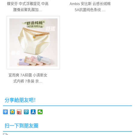
蝶安芬 中式浮雕提花 中高
Ambis 安比斯 云感长绒棉
腰蚕丝聚乳酸加…
5A抗菌纯色条纹 …
宜而爽 7A抑菌 小清新女
式内裤 7条装 京…
分享給朋友吧！
扫一下到朋友圈