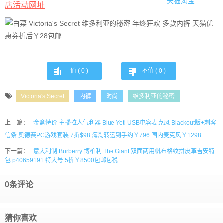
天猫淘宝
店活动网址
值 (
0
)
不值 (
0
)
Victoria's Secret
内裤
时尚
维多利亚的秘密
上一篇：
金盒特价 主播拉人气利器 Blue Yeti USB电容麦克风 Blackout版+刺客
信条:奥德赛PC游戏套装 7折$98 海淘转运到手约￥796 国内麦克风￥1298
下一篇：
意大利制 Burberry 博柏利 The Giant 双面两用帆布格纹拼皮革吉安特
包 p40659191 特大号 5折￥8500包邮包税
0条评论
猜你喜欢