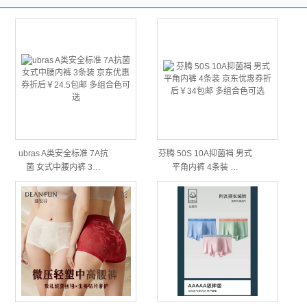
ubras A类安全标准 7A抗
芬腾 50S 10A抑菌裆 男式
菌 女式中腰内裤 3…
平角内裤 4条装 …