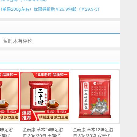
（单果200g左右）优惠券折后￥26.9包邮（￥29.9-3）
暂时木有评论
4味足浴
金泰康 草本24味足浴
金泰康 草本12味足浴
 天猫优
包 30g*30包 天猫优
包 30g*30袋 双重优