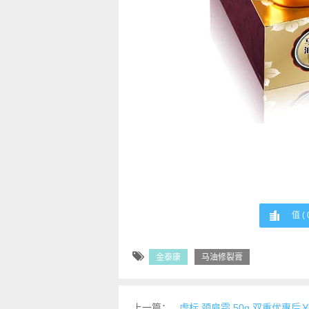
值 (
金泰康
马油修裂膏
上一篇：
虎标 颈肩霜 50g 双重优惠后￥1