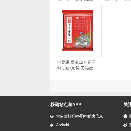
惠…
惠…
金泰康 草本12味足浴
包 30g*30袋 天猫优
惠…
移动站点和APP
关
大白菜打折啦-购物优惠信息
Android