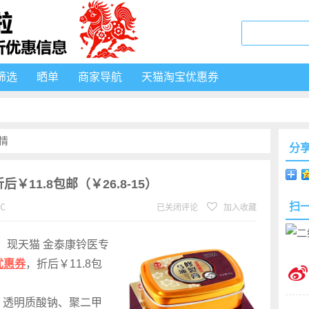
筛选
晒单
商家导航
天猫淘宝优惠券
情
分
￥11.8包邮（￥26.8-15）
扫
℃
已关闭评论
加入收藏
分，现天猫 金泰康铃医专
优惠券
，折后￥11.8包
、透明质酸钠、聚二甲