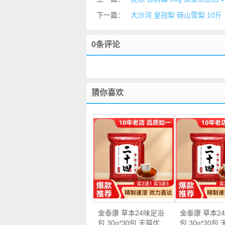
下一篇：
大沙河 皇冠梨 砀山雪梨 10斤
0条评论
猜你喜欢
金泰康 草本24味足浴
金泰康 草本2
包 30g*30包 天猫优
包 30g*30包