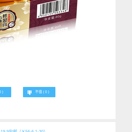
0
)
不值 (
0
)
9.9包邮（￥56-6.1-30）