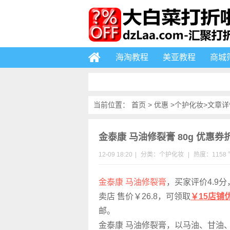
海淘教程
美亚教程
商城
当前位置：
首页
>
优惠
>
个护化妆
>文章详
金泰康 马油修裂膏 80g 优惠券折后
12-09 18:20
|
分类：
个护化妆
|
热度：1158 
金泰康 马油修裂膏
，买家评价4.9
卖店 售价￥26.8，可领取
￥15店铺
邮。
金泰康 马油修裂膏，以马油、甘油