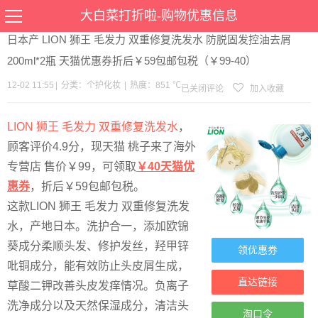
当前位置：
首页
>
优惠
>
个护化妆
>文章详情
大白菜打折啦-购物优惠信息
日本产 LION 狮王 毛发力 双重修复洗发水 防脱固发控油去屑
200ml*2瓶 天猫优惠券折后￥59包邮包税（￥99-40）
12-02 11:55
|
分类：
个护化妆
|
热度：851 ℃
已关闭评论
加入收藏
LION 狮王 毛发力 双重修复洗发水
，
顾客评价4.9分，现天猫 桃子来了海外
专营店 售价￥99，可领取
￥40天猫优
惠券
，折后￥59包邮包税。
这款LION 狮王 毛发力 双重修复洗发
水，产地日本。洗护合一，添加欧锦
葵成分柔顺头发、修护发丝，羟甲锌
领优惠券
吡铜成分，能有效防止头皮屑生成，
直达链接
草酸二钾改善头皮发痒情况。负离子
洗净成分以及天然保湿成分，清洁头
淘口令