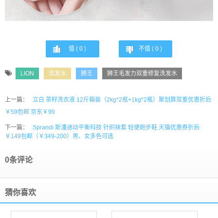
值 (
0
)
不值 (
0
)
LION
洗发水
狮王
狮王毛发力双重修复洗发水
上一篇：
立白 茶籽洗衣液 12斤箱装（2kg*2瓶+1kg*2瓶）聚划算双重优惠折后
￥59包邮 京东￥99
下一篇：
Sprandi 斯潘迪动平衡科技 针织袜套 轻便跑步鞋 天猫优惠券折后
￥149包邮（￥349-200）男、女多色可选
0条评论
猜你喜欢