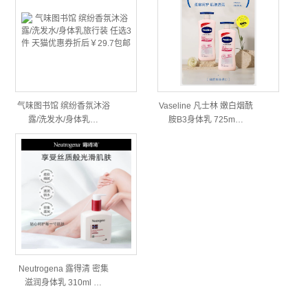
气味图书馆 缤纷香氛沐浴
Vaseline 凡士林 嫩白烟酰
露/洗发水/身体乳…
胺B3身体乳 725m…
Neutrogena 露得清 密集
滋润身体乳 310ml …