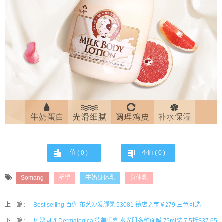
值 (
0
)
不值 (
0
)
Somang
所望
牛奶身体乳
身体乳
上一篇：
Best selling 百伽 布艺沙发脚凳 53081 镇店之宝￥279 三色可选
下一篇：
贝嫂同款 Dermalogica 德美乐嘉 水光肌多维面膜 75ml装 7.5折$37.65