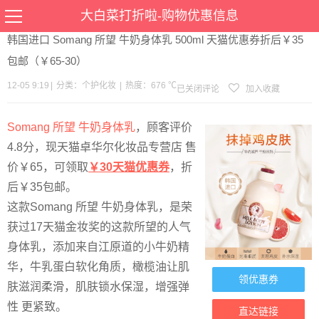
当前位置：
首页
>
优惠
>
个护化妆
>文章详情
大白菜打折啦-购物优惠信息
韩国进口 Somang 所望 牛奶身体乳 500ml 天猫优惠券折后￥35
包邮（￥65-30）
12-05 9:19
|
分类：
个护化妆
|
热度：676 ℃
已关闭评论
加入收藏
Somang 所望 牛奶身体乳
，顾客评价
4.8分，现天猫卓华尔化妆品专营店 售
价￥65，可领取
￥30天猫优惠券
，折
后￥35包邮。
这款Somang 所望 牛奶身体乳，是荣
获过17天猫金妆奖的这款所望的人气
身体乳，添加来自江原道的小牛奶精
华，牛乳蛋白软化角质，橄榄油让肌
领优惠券
肤滋润柔滑，肌肤锁水保湿，增强弹
性 更紧致。
直达链接