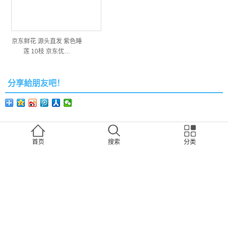
京东鲜花 源头直发 紫色睡
莲 10枝 京东优…
分享給朋友吧！
扫一下到朋友圈
首页
搜索
分类
转运四方
沪ICP备15030064号-1
,31010902002758, 大白菜打折啦网提供海外网购商品及