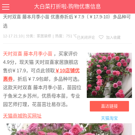
当前位置：
首页
>
优惠
>
家居装修
>文章详情
大白菜打折啦-购物优惠信息
天时双喜 藤本月季小苗 优惠券折后 ¥ 7.9（ ¥ 17.9-10）多品种可
选
12-17 21:10
|
分类：
家居装修
|
热度：751 ℃
已关闭评论
加入收藏
天时双喜 藤本月季小苗
，买家评价
4.9分，现天猫 天时双喜家居旗舰店
售价¥ 17.9，可点此领取
￥10店铺优
惠券
，折后 ¥ 7.9包邮，多品种可选。
这款天时双喜 藤本月季小苗，苗园位
于鱼米之乡苏州，优质母本苗，专业
园艺师打理，花苗茁壮易存活。
直达链接
天猫商城购买网址
天猫淘宝