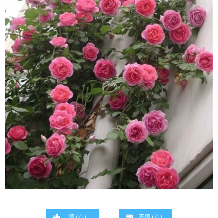
值 (
0
)
不值 (
0
)