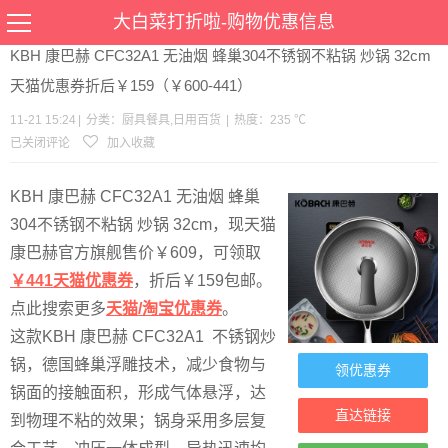
当前位置：
首页
>
优惠
>
厨具餐具
日用百货
>文章详情
大白菜打折啦-购物优惠信息
KBH 康巴赫 CFC32A1 无油烟 蜂巢304不锈钢不粘锅 炒锅 32cm
天猫优惠券折后￥159（￥600-441）
11-21 15:24
|
分类：
厨具餐具
,
日用百货
|
热度：235 ℃
已关闭评论
加入收藏
KBH 康巴赫 CFC32A1 无油烟 蜂巢
304不锈钢不粘锅 炒锅 32cm，现天猫
康巴赫官方旗舰售价￥609，可领取
￥441天猫优惠券
，折后￥159包邮。
点此搜索更多
天猫/淘宝优惠券
。
这款KBH 康巴赫 CFC32A1 不锈钢炒
锅，德国蜂巢浮雕技术，减少食物与
领优惠券
锅面的接触面积，形成气体悬浮，达
直达链接
到物理不粘的效果；锅身采用多层复