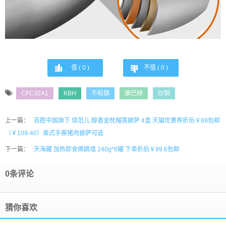
值 (
0
)
不值 (
0
)
CFC32A1
KBH
不粘锅
康巴赫
炒锅
上一篇：
百胜中国旗下 烧范儿 醇香金枕榴莲披萨 4盒 天猫优惠券折后￥69包邮
（￥109-40）美式手撕猪肉披萨可选
下一篇：
天海藏 加热即食佛跳墙 240g*6罐 下单折后￥99.6包邮
0条评论
猜你喜欢