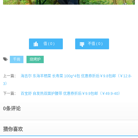
值 (
0
)
不值 (
0
)
千尚
烧烤炉
上一篇：
海吉尔 东海羊栖菜 长寿菜 100g*4包 优惠券折后￥9.8包邮（￥12.8-
3）
下一篇：
百宝舒 自发热双面护腰带 优惠券折后￥9.9包邮（￥49.9-40）
0条评论
猜你喜欢