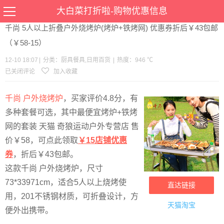
当前位置：
首页
>
优惠
>
厨具餐具
日用百货
>文章详情
大白菜打折啦-购物优惠信息
千尚 5人以上折叠户外烧烤炉(烤炉+铁烤网) 优惠券折后￥43包邮
（￥58-15）
12-10 18:07
|
分类：
厨具餐具
,
日用百货
|
热度：946 ℃
已关闭评论
加入收藏
千尚 户外烧烤炉
，买家评价4.8分，有
多种套餐可选，其中最便宜烤炉+铁烤
网的套装 天猫 奇狼运动户外专营店 售
价￥58，可点此领取
￥15店铺优惠
券
，折后￥43包邮。
这款千尚 户外烧烤炉，尺寸
73*33971cm，适合5人以上烧烤使
直达链接
用，201不锈钢材质，可折叠设计，方
天猫淘宝
便外出携带。