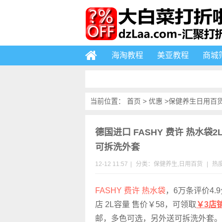
海淘教程
美亚教程
商城
当前位置：
首页
>
优惠
>
保健养生
日用百
德国进口 FASHY 费许 热水袋
可拆洗外套
12-12 11:57
|
分类：
保健养生
,
日用百货
|
热度
FASHY 费许 热水袋
，6万条评价4.9
店 2L容量 售价￥58，可领取
￥3店
邮，多色可选，另外送可拆洗外套。