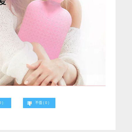
0
)
不值 (
0
)