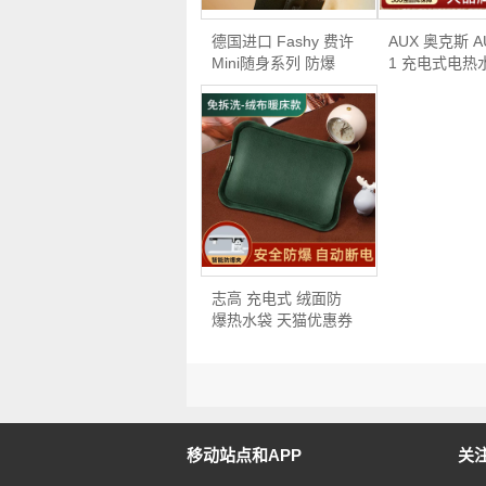
德国进口 Fashy 费许
AUX 奥克斯 AU
Mini随身系列 防爆
1 充电式电热
注…
猫…
志高 充电式 绒面防
爆热水袋 天猫优惠券
折…
移动站点和APP
关