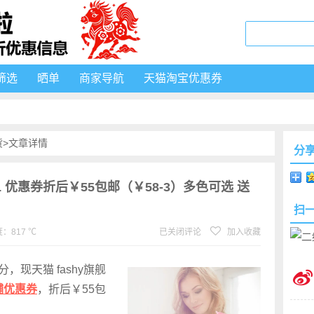
筛选
晒单
商家导航
天猫淘宝优惠券
货
>文章详情
分
2L 优惠券折后￥55包邮（￥58-3）多色可选 送
扫
：817 ℃
已关闭评论
加入收藏
分，现天猫 fashy旗舰
铺优惠券
，折后￥55包