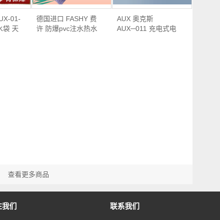
X-01-
德国进口 FASHY 费
AUX 奥克斯
水袋 天
许 防爆pvc注水热水
AUX─011 充电式电
袋 2…
热水袋 天猫…
查看更多商品
注我们
联系我们