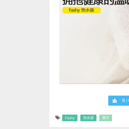
值 (
Fashy
热水袋
费许