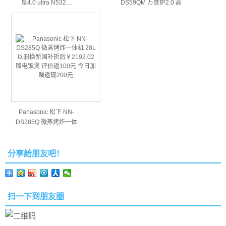
皇4.0 ultra N532…
DS59QM 万食炉2.0 高
端…
Panasonic 松下 NN-
DS285Q 微蒸烤炸一体
机…
分享給朋友吧！
扫一下到朋友圈