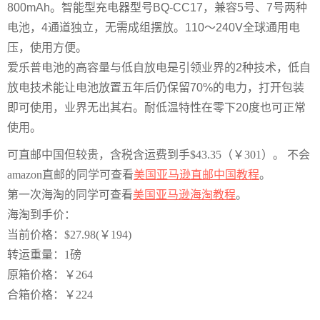
800mAh。智能型充电器型号BQ-CC17，兼容5号、7号两种
电池，4通道独立，无需成组摆放。110～240V全球通用电
压，使用方便。
爱乐普电池的高容量与低自放电是引领业界的2种技术，低自
放电技术能让电池放置五年后仍保留70%的电力，打开包装
即可使用，
业界无出其右。耐低温特性在零下20度也可正常
使用。
可直邮中国但较贵，含税含运费到手$43.35（￥301）。 不会
amazon直邮的同学可查看
美国亚马逊直邮中国教程
。
第一次海淘的同学可查看
美国亚马逊海淘教程
。
海淘到手价：
当前价格：$27.98(￥194)
转运重量：1磅
原箱价格：￥264
合箱价格：￥224