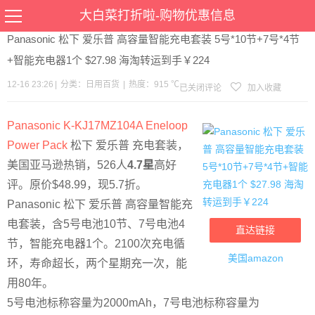
当前位置：
首页
>
优惠
>
日用百货
>文章详情
大白菜打折啦-购物优惠信息
Panasonic 松下 爱乐普 高容量智能充电套装 5号*10节+7号*4节
+智能充电器1个 $27.98 海淘转运到手￥224
12-16 23:26
|
分类：
日用百货
|
热度：915 ℃
已关闭评论
加入收藏
Panasonic K-KJ17MZ104A Eneloop
Power Pack
松下 爱乐普 充电套装，
美国亚马逊热销，526人
4.7星
高好
评。原价$48.99，现5.7折。
Panasonic 松下 爱乐普 高容量智能充
电套装，含5号电池10节、7号电池4
直达链接
节，智能充电器1个。2100次充电循
美国amazon
环，寿命超长，两个星期充一次，能
用80年。
5号电池标称容量为2000mAh，7号电池标称容量为