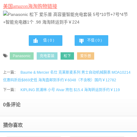
美国amazon海淘购物链接
值 (
0
)
不值 (
0
)
Panasonic
充电套装
松下
爱乐普
上一篇：
Baume & Mercier 名仕 克莱斯麦系列 男士自动机械腕表 MOA10214
优惠码折后$869史低 海淘直邮到手约￥6048（不含税）国内￥12782
下一篇：
KIPLING 凯浦林 小号 Alvar 挎包 $15.4 海淘转运到手约￥119
0条评论
猜你喜欢