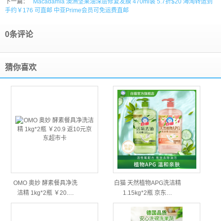
下一篇：
Macadamia 澳洲坚果油深层修复发膜 470ml装 5.7折$20 海淘转运到
手约￥176 可直邮 中亚Prime会员可免运费直邮
0条评论
猜你喜欢
OMO 奥妙 酵素餐具净洗
白猫 天然植物APG洗洁精
洁精 1kg*2瓶 ￥20.…
1.15kg*2瓶 京东…