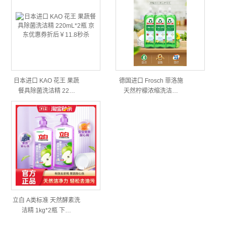
日本进口 KAO 花王 果蔬
德国进口 Frosch 菲洛施
餐具除菌洗洁精 22…
天然柠檬浓缩洗洁…
立白 A类标准 天然酵素洗
洁精 1kg*2瓶 下…