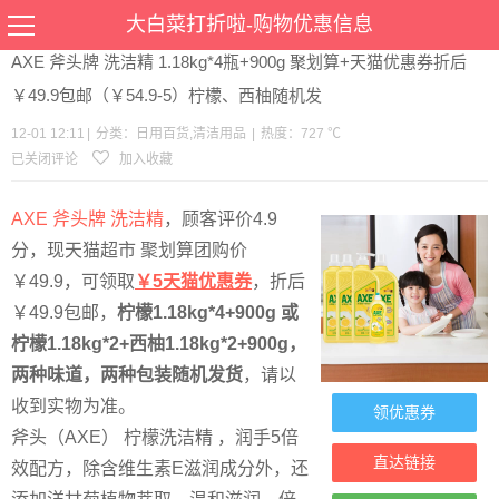
当前位置：
首页
>
优惠
>
日用百货
清洁用品
>文章详情
大白菜打折啦-购物优惠信息
AXE 斧头牌 洗洁精 1.18kg*4瓶+900g 聚划算+天猫优惠券折后
￥49.9包邮（￥54.9-5）柠檬、西柚随机发
12-01 12:11
|
分类：
日用百货
,
清洁用品
|
热度：727 ℃
已关闭评论
加入收藏
AXE 斧头牌 洗洁精
，顾客评价4.9
分，现天猫超市 聚划算团购价
￥49.9，可领取
￥5天猫优惠券
，折后
￥49.9包邮，
柠檬1.18kg*4+900g 或
柠檬1.18kg*2+西柚1.18kg*2+900g，
两种味道，两种包装随机发货
，请以
收到实物为准。
领优惠券
斧头（AXE） 柠檬洗洁精 ，润手5倍
直达链接
效配方，除含维生素E滋润成分外，还