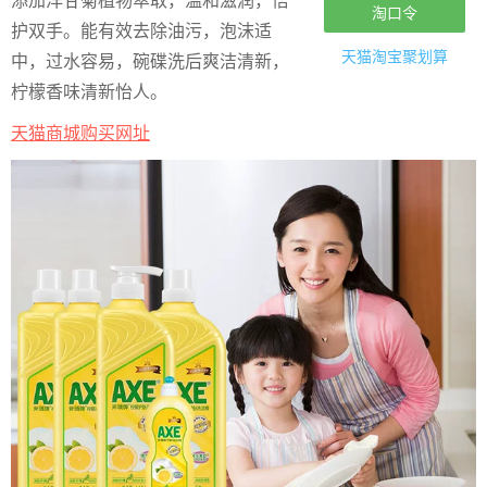
添加洋甘菊植物萃取，温和滋润，倍
淘口令
护双手。能有效去除油污，泡沫适
天猫淘宝
聚划算
中，过水容易，碗碟洗后爽洁清新，
柠檬香味清新怡人。
天猫商城购买网址