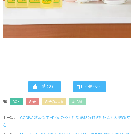
值 (
0
)
不值 (
0
)
AXE
斧头
斧头洗洁精
洗洁精
上一篇：
GODIVA 歌帝梵 美国官网 巧克力礼盒 满$50可7.5折 巧克力大排8折左
右