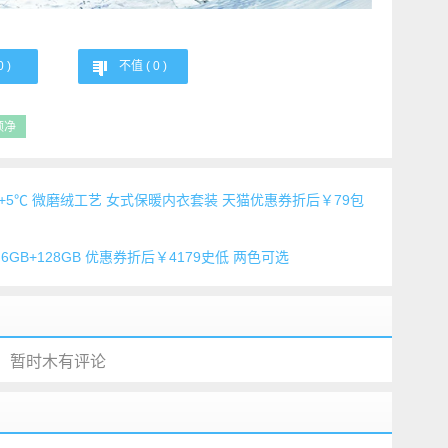
0
)
不值 (
0
)
领净
料 +5℃ 微磨绒工艺 女式保暖内衣套装 天猫优惠券折后￥79包
 6GB+128GB 优惠券折后￥4179史低 两色可选
暂时木有评论