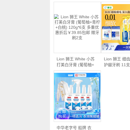
Lion 狮王 White 小苏
Lion 狮王 
打美白牙膏 (葡萄柚+
护龈牙刷 11
…
多…
中华老字号 船牌 衣