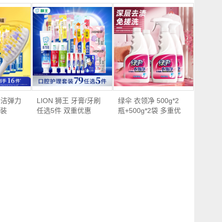
细齿洁弹力
LION 狮王 牙膏/牙刷
绿伞 衣领净 500g*2
支装
任选5件 双重优惠
瓶+500g*2袋 多重优
折…
惠…