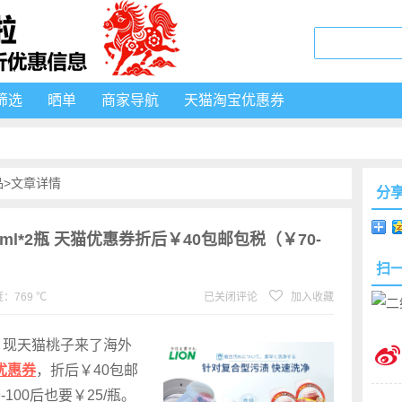
筛选
晒单
商家导航
天猫淘宝优惠券
品
>文章详情
分
50ml*2瓶 天猫优惠券折后￥40包邮包税（￥70-
扫
：769 ℃
已关闭评论
加入收藏
分，现天猫桃子来了海外
优惠券
，折后￥40包邮
-100后也要￥25/瓶。