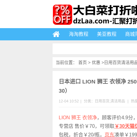
海淘教程
美亚教程
商城
当前位置：
首页
>
优惠
>
日用百货
清洁用
日本进口 LION 狮王 衣领净 2
30）
12-04 10:52
|
分类：
日用百货
,
清洁用品
|
热度
LION 狮王 衣领净
，顾客评价4.9
专营店 售价￥70，可领取
￥30天猫
包税，折合￥20/瓶，
京东
凑单￥199