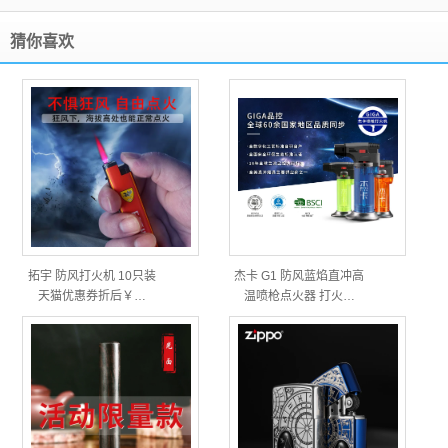
猜你喜欢
拓宇 防风打火机 10只装
杰卡 G1 防风蓝焰直冲高
天猫优惠券折后￥…
温喷枪点火器 打火…