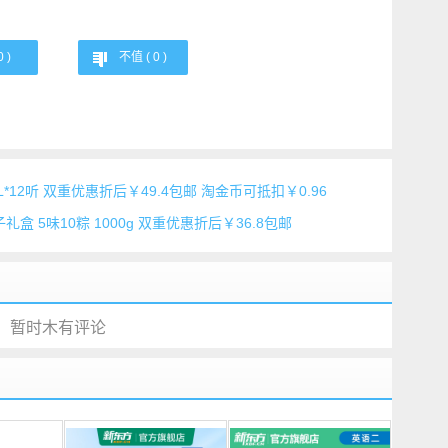
0
)
不值 (
0
)
*12听 双重优惠折后￥49.4包邮 淘金币可抵扣￥0.96
盒 5味10粽 1000g 双重优惠折后￥36.8包邮
暂时木有评论