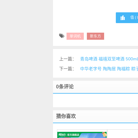
值 (
单词机
新东方
上一篇：
青岛啤酒 福禧双至啤酒 500mL
下一篇：
中华老字号 陶陶居 陶福粽 粽子礼
0条评论
猜你喜欢