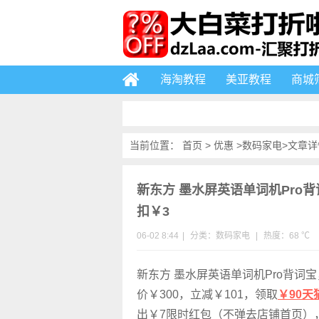
海淘教程
美亚教程
商城
当前位置：
首页
>
优惠
>
数码家电
>文章详
新东方 墨水屏英语单词机Pro背
扣￥3
06-02 8:44
|
分类：
数码家电
|
热度：68 ℃
新东方 墨水屏英语单词机Pro背词
价￥300，立减￥101，领取
￥90天
出￥7限时红包（不弹去店铺首页），