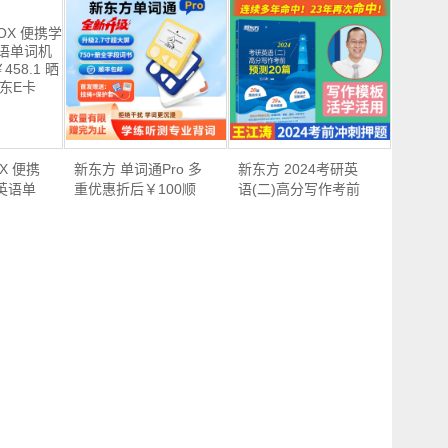
X 便携
新东方 单词通Pro 多
新东方 2024考研英
英语单
重优惠折后￥100顺
语(二)高分写作考前
丰…
预测…