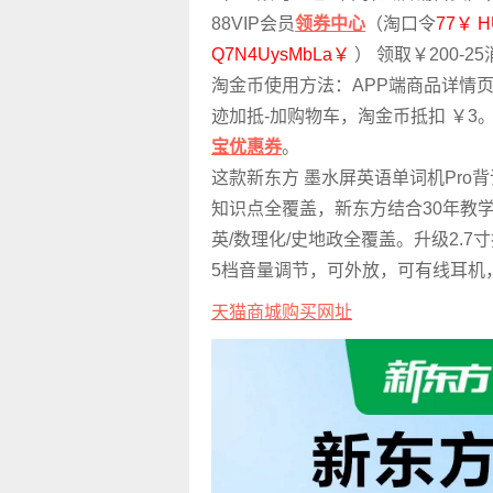
88VIP会员
领券中心
（淘口令
77￥ H
Q7N4UysMbLa￥
） 领取￥200-
淘金币使用方法：APP端商品详情页右上
迹加抵-加购物车，淘金币抵扣 ￥3
宝优惠券
。
这款新东方 墨水屏英语单词机Pro
知识点全覆盖，新东方结合30年教学
英/数理化/史地政全覆盖。升级2.
5档音量调节，可外放，可有线耳机
天猫商城购买网址