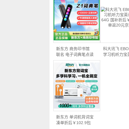
新东方 商务印书馆
科大讯飞 EBO
联名 电子词典笔点读
学习机听力宝
笔…
词…
新东方 单词机背词宝
凑单折后￥102.9包
邮…