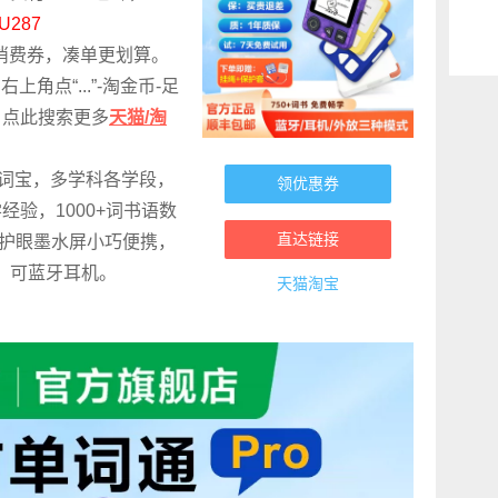
U287
25消费券，凑单更划算。
角点“...”-淘金币-足
。点此搜索更多
天猫/淘
背词宝，多学科各学段，
领优惠券
经验，1000+词书语数
直达链接
7寸护眼墨水屏小巧便携，
，可蓝牙耳机。
天猫淘宝