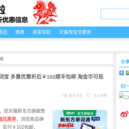
筛选
晒单
商家导航
天猫淘宝优惠券
情
分
词宝 多重优惠折后￥102顺丰包邮 淘金币可抵
扫
暂无评论
加入收藏
宝，现天猫新东方旗舰售
猫优惠券
，浏览商品弹
实付￥102包邮，