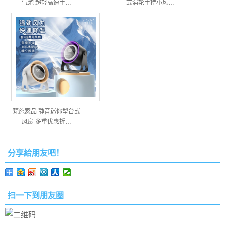
气炮 超轻高速手…
式涡轮手持小风…
梵施家品 静音迷你型台式
风扇 多重优惠折…
分享給朋友吧！
扫一下到朋友圈