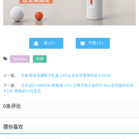
值 (
0
)
不值 (
0
)
Synlans
风扇
上一篇：
华美 粽享安康粽子礼盒 1320g 京东优惠券折后￥39.92
下一篇：
日本进口 OMRON 欧姆龙 J711 上臂式电子血压计 Plus会员国补折后
￥165 晒单返10元京豆
0条评论
猜你喜欢