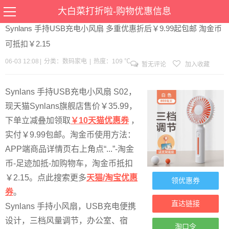
当前位置：
首页
>
优惠
>
数码家电
>文章详情
大白菜打折啦-购物优惠信息
Synlans 手持USB充电小风扇 多重优惠折后￥9.99起包邮 淘金币
可抵扣￥2.15
06-03 12:08
|
分类：
数码家电
|
热度：109 ℃
暂无评论
加入收藏
Synlans 手持USB充电小风扇 S02，
现天猫Synlans旗舰店售价￥35.99，
下单立减叠加领取
￥10天猫优惠券
，
实付￥9.99包邮。淘金币使用方法：
APP端商品详情页右上角点“...”-淘金
币-足迹加抵-加购物车，淘金币抵扣
￥2.15。点此搜索更多
天猫/淘宝优惠
领优惠券
券
。
直达链接
Synlans 手持小风扇，USB充电便携
设计，三档风量调节，办公室、宿
淘口令