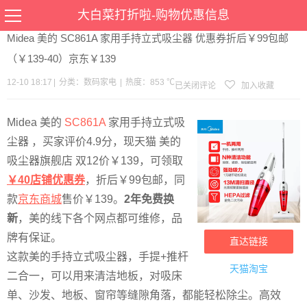
当前位置：
首页
>
优惠
>
数码家电
>文章详情
大白菜打折啦-购物优惠信息
Midea 美的 SC861A 家用手持立式吸尘器 优惠券折后￥99包邮
（￥139-40）京东￥139
12-10 18:17
|
分类：
数码家电
|
热度：853 ℃
已关闭评论
加入收藏
Midea 美的
SC861A
家用手持立式吸
尘器 ，买家评价4.9分，现天猫 美的
吸尘器旗舰店 双12价￥139，可领取
￥40店铺优惠券
，折后￥99包邮，同
款
京东商城
售价￥139。
2年免费换
新
，美的线下各个网点都可维修，品
牌有保证。
直达链接
这款美的手持立式吸尘器，手提+推杆
天猫淘宝
二合一，可以用来清洁地板，对吸床
单、沙发、地板、窗帘等缝隙角落，都能轻松除尘。高效