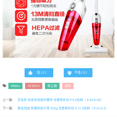
值 (
0
)
不值 (
0
)
Midea
SC861A
吸尘器
美的
上一篇：
百宝舒 自发热双面护腰带 优惠券折后￥9.9包邮（￥49.9-40）
下一篇：
黄金田园 新疆和田大枣 500g 优惠券折后￥11.9包邮（￥14.9-3）