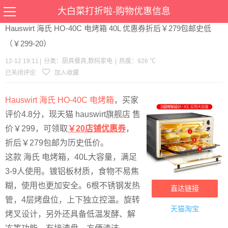
当前位置：
首页
>
优惠
>
厨具餐具
数码家电
>文章详情
大白菜打折啦-购物优惠信息
Hauswirt 海氏 HO-40C 电烤箱 40L 优惠券折后￥279包邮史低
（￥299-20）
12-12 19:11
|
分类：
厨具餐具
,
数码家电
|
热度：926 ℃
已关闭评论
加入收藏
Hauswirt 海氏 HO-40C 电烤箱
，买家
评价4.8分，现天猫 hauswirt旗舰店 售
价￥299，可领取
￥20店铺优惠券
，
折后￥279包邮为历史低价。
这款 海氏 电烤箱，40L大容量，满足
3-9人使用。镀铝板材质，食物不易焦
糊，使用也更加安全。6根不锈钢发热
直达链接
管，4层烤盘位，上下独立控温。旋转
天猫淘宝
烤叉设计，另外还具备低温发酵、解