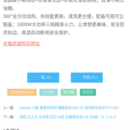
食品级不粘涂层+合金氧化层+防氧化涂层结构，省油不粘无
油烟。
360°全方位加热，热效能更高，清洗更方便，配备可视可立
锅盖；1800W大功率三档精准火力，让食物更美味，安全防
烫包边，高温自动断电安全保护。
天猫商城购买网址
值 (
0
)
不值 (
0
)
JJ34D801-180
SUPOR
电火锅
苏泊尔
上一篇：
Osprey 小鹰 像素派系列 通勤背包 $42.53 海淘转运到手约￥344
下一篇：
南阳 艾立方 五年陈艾柱 54柱 优惠券折后￥8.9包邮（￥11.9-3）