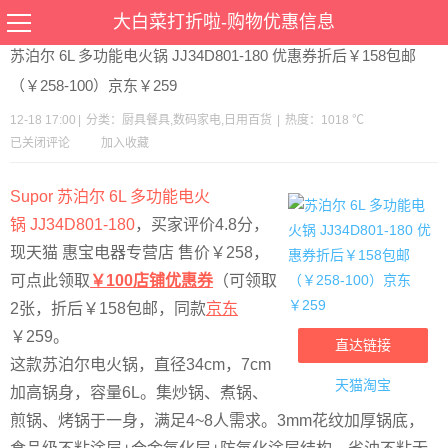
当前位置：
首页
>
优惠
>
厨具餐具
数码家电
日用百货
>文章详情
大白菜打折啦-购物优惠信息
苏泊尔 6L 多功能电火锅 JJ34D801-180 优惠券折后￥158包邮
（￥258-100）京东￥259
12-18 17:00
|
分类：
厨具餐具
,
数码家电
,
日用百货
|
热度：1018 ℃
已关闭评论
加入收藏
Supor 苏泊尔 6L 多功能电火
锅 JJ34D801-180
，买家评价4.8分，
现天猫 惠宝电器专营店 售价￥258，
可点此领取
￥100店铺优惠券
（可领取
2张，折后￥158包邮，同款
京东
￥259。
直达链接
这款苏泊尔电火锅，直径34cm，7cm
天猫淘宝
加高锅身，容量6L。集炒锅、煮锅、
煎锅、烤锅于一身，满足4~8人需求。3mm花纹加厚锅底，