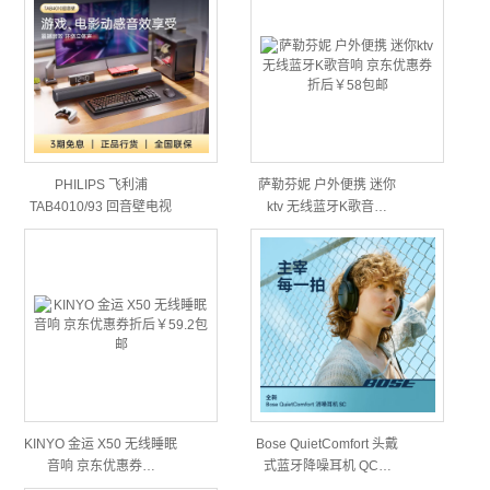
PHILIPS 飞利浦
萨勒芬妮 户外便携 迷你
TAB4010/93 回音壁电视
ktv 无线蓝牙K歌音…
音…
KINYO 金运 X50 无线睡眠
Bose QuietComfort 头戴
音响 京东优惠券…
式蓝牙降噪耳机 QC…