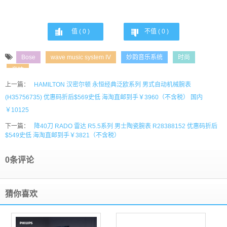
值 (
0
)
不值 (
0
)
Bose
wave music system IV
妙韵音乐系统
时尚
音响
上一篇：
HAMILTON 汉密尔顿 永恒经典泛欧系列 男式自动机械腕表
(H35756735) 优惠码折后$569史低 海淘直邮到手￥3960（不含税） 国内
￥10125
下一篇：
降40刀 RADO 雷达 R5.5系列 男士陶瓷腕表 R28388152 优惠码折后
$549史低 海淘直邮到手￥3821（不含税）
0条评论
猜你喜欢