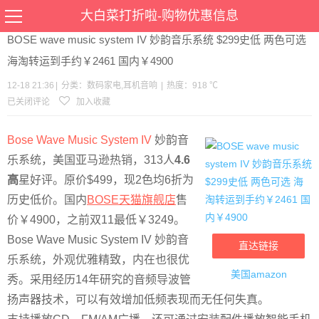
当前位置：
首页
>
优惠
>
数码家电
耳机音响
>文章详情
大白菜打折啦-购物优惠信息
BOSE wave music system IV 妙韵音乐系统 $299史低 两色可选
海淘转运到手约￥2461 国内￥4900
12-18 21:36
|
分类：
数码家电
,
耳机音响
|
热度：918 ℃
已关闭评论
加入收藏
Bose Wave Music System IV
妙韵音
乐系统，美国亚马逊热销，313人
4.6
高
星好评。原价$499，现2色均6折为
历史低价。国内
BOSE天猫旗舰店
售
价￥4900，之前双11最低￥3249。
Bose Wave Music System IV 妙韵音
直达链接
乐系统，外观优雅精致，内在也很优
美国amazon
秀。采用经历14年研究的音频导波管
扬声器技术，可以有效增加低频表现而无任何失真。