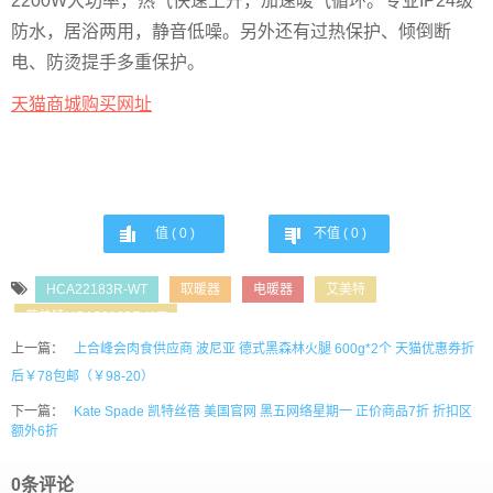
2200W大功率，热气快速上升，加速暖气循环。专业IP24级
防水，居浴两用，静音低噪。另外还有过热保护、倾倒断
电、防烫提手多重保护。
天猫商城购买网址
值 (
0
)
不值 (
0
)
HCA22183R-WT
取暖器
电暖器
艾美特
艾美特HCA22183R-WT
上一篇：
上合峰会肉食供应商 波尼亚 德式黑森林火腿 600g*2个 天猫优惠券折
后￥78包邮（￥98-20）
下一篇：
Kate Spade 凯特丝蓓 美国官网 黑五网络星期一 正价商品7折 折扣区
额外6折
0条评论