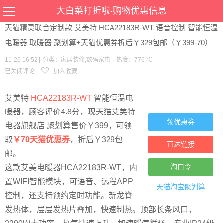
当前位置：
首页
>
优惠
>
家居装修
数码家电
>文章详情
大白菜打折啦-购物优惠信息
天猫精灵联合定制款 艾美特 HCA22183R-WT 语音控制 智能恒温
电暖器 取暖器 聚划算+天猫优惠券折后￥329包邮（￥399-70）
11-26 16:52
|
分类：
家居装修
,
数码家电
|
热度：776 ℃
已关闭评论
加入收藏
艾美特
HCA22183R-WT
智能恒温电
暖器，顾客评价4.8分，现天猫艾美特
领优惠券
电器旗舰店 聚划算售价￥399，可领
取
￥70天猫优惠券
，折后￥329包
直达链接
邮。
淘口令
这款艾美电暖器HCA22183R-WT，内
置WIFI智能模块，可语音、远程APP
天猫淘宝
聚划算
控制，还支持预约定时功能。新龙脊
发热体，层层发热片叠加，快速制热。顶部长条风口，