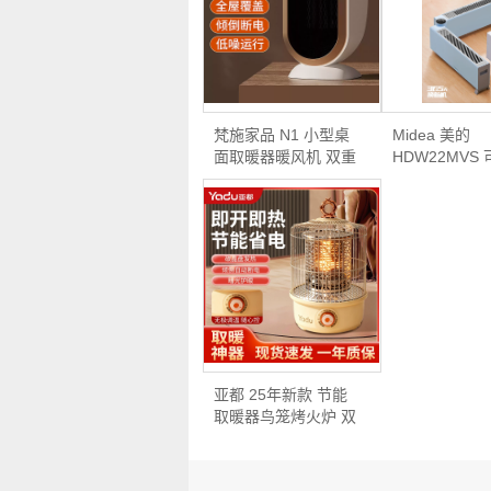
梵施家品 N1 小型桌
Midea 美的
面取暖器暖风机 双重
HDW22MVS
优…
石墨烯踢脚线
亚都 25年新款 节能
取暖器鸟笼烤火炉 双
重…