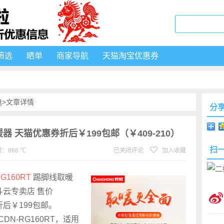
筛选
晒单
商家导航
天猫淘宝优惠券
电
>文章详情
分
取暖器 天猫优惠券折后￥199包邮（￥409-210）
扫
：868 ℃
已关闭评论
加入收藏
G160RT
踢脚线取暖
斗云专卖店 售价
折后￥199包邮。
CDN-RG160RT，适用