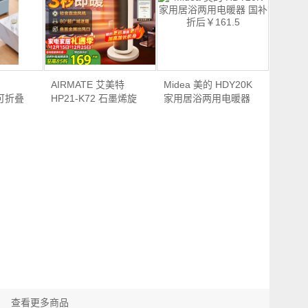
AIRMATE 艾美特
Midea 美的 HDY20K
 可折叠
HP21-K72 石墨烯旋
家用居浴两用电暖器
…
钮塔式…
国…
查看更多商品