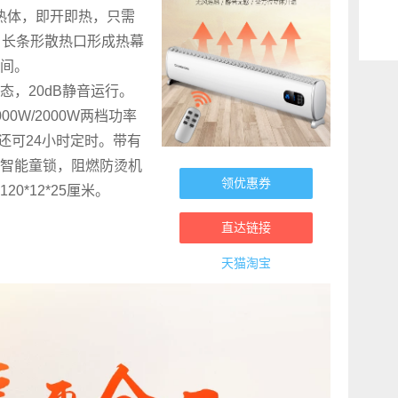
加热体，即开即热，只需
。长条形散热口形成热幕
间。
，20dB静音运行。
0W/2000W两档功率
外还可24小时定时。带有
智能童锁，阻燃防烫机
领优惠券
0*12*25厘米。
直达链接
天猫淘宝