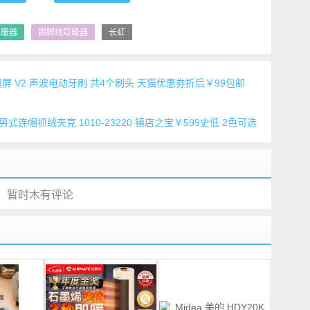
取暖器
踢脚线取暖器
长虹
摸屏 V2 声波电动牙刷 共4个刷头 天猫优惠券折后￥99包邮
ML 男式连帽抓绒夹克 1010-23220 镇店之宝￥599史低 2色可选
暂时木有评论