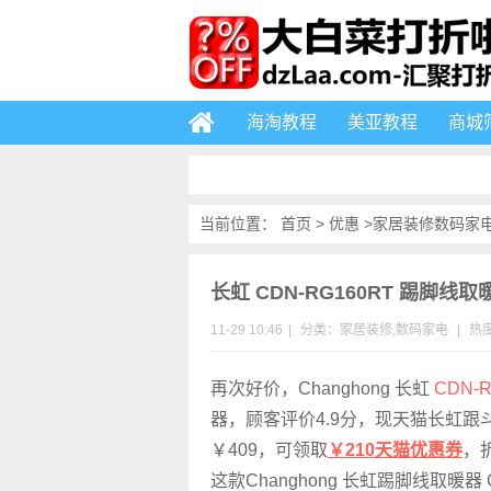
海淘教程
美亚教程
商城
当前位置：
首页
>
优惠
>
家居装修
数码家
长虹 CDN-RG160RT 踢脚线
11-29 10:46
|
分类：
家居装修
,
数码家电
|
热度
再次好价，Changhong 长虹
CDN-R
器，顾客评价4.9分，现天猫长虹跟
￥409，可领取
￥210天猫优惠券
，
这款Changhong 长虹踢脚线取暖器 