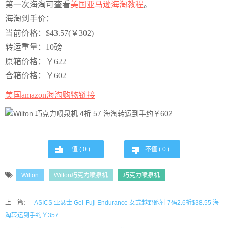
第一次海淘可查看
美国亚马逊海淘教程
。
海淘到手价：
当前价格：$43.57(￥302)
转运重量：10磅
原箱价格：￥622
合箱价格：￥602
美国amazon海淘购物链接
值 (
0
)
不值 (
0
)
Wilton
Wilton巧克力喷泉机
巧克力喷泉机
上一篇：
ASICS 亚瑟士 Gel-Fuji Endurance 女式越野跑鞋 7码2.6折$38.55 海
淘转运到手约￥357