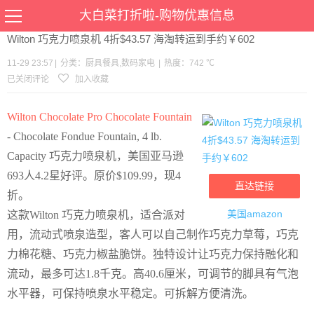
当前位置：
首页
>
优惠
>
厨具餐具
数码家电
>文章详情
大白菜打折啦-购物优惠信息
Wilton 巧克力喷泉机 4折$43.57 海淘转运到手约￥602
11-29 23:57
|
分类：
厨具餐具
,
数码家电
|
热度：742 ℃
已关闭评论
加入收藏
Wilton Chocolate Pro Chocolate Fountain
- Chocolate Fondue Fountain, 4 lb.
Capacity 巧克力喷泉机，美国亚马逊
693人4.2星好评。原价$109.99，现4
直达链接
折。
美国amazon
这款Wilton 巧克力喷泉机，适合派对
用，流动式喷泉造型，客人可以自己制作巧克力草莓，巧克
力棉花糖、巧克力椒盐脆饼。独特设计让巧克力保持融化和
流动，最多可达1.8千克。高40.6厘米，可调节的脚具有气泡
水平器，可保持喷泉水平稳定。可拆解方便清洗。