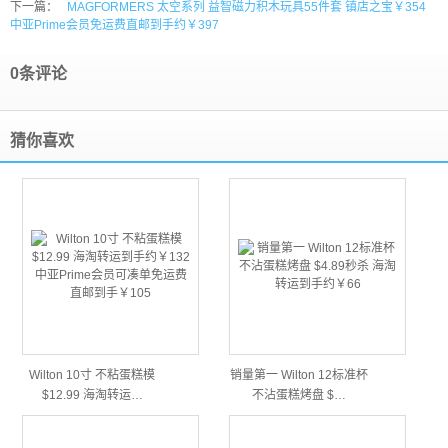
下一篇：
MAGFORMERS 太空系列 益智磁力积木玩具55件套 镇店之宝￥354
中亚Prime会员免运费直邮到手约￥397
0条评论
猜你喜欢
Wilton 10寸 不粘蛋糕模
销量第一 Wilton 12标准杯
$12.99 海淘转运…
不沾蛋糕烤盘 $…