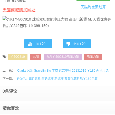
时智 能预约。
天猫淘宝
聚划算
天猫商城购买网址
值 (
0
)
不值 (
0
)
Y-50C810
九阳
九阳Y-50C810电压力锅
电压力锅
上一篇：
Clarks 其乐 Gracelin Blu 羊皮 女式单鞋 26131515 ￥185 两色可选
下一篇：
ROYAL 皇朝家私 白鹅绒被 羽绒被 双重优惠折后￥169包邮
0条评论
猜你喜欢