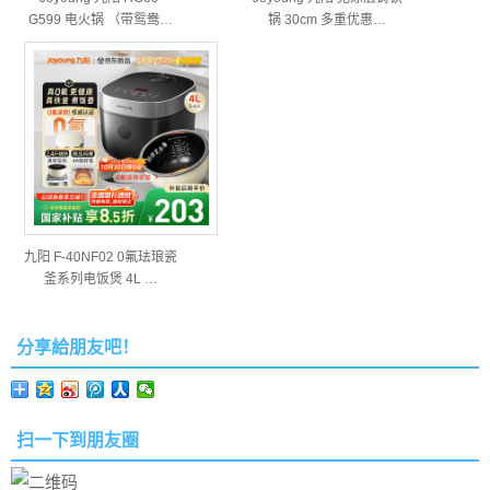
G599 电火锅 （带鸳鸯…
锅 30cm 多重优惠…
九阳 F-40NF02 0氟珐琅瓷
釜系列电饭煲 4L …
分享給朋友吧！
扫一下到朋友圈