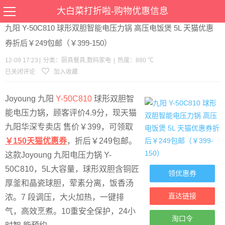
当前位置：
首页
>
优惠
>
厨具餐具
数码家电
>文章详情
大白菜打折啦-购物优惠信息
九阳 Y-50C810 球形双胆智能电压力锅 高压电饭煲 5L 天猫优惠
券折后￥249包邮（￥399-150）
12-09 17:23
|
分类：
厨具餐具
,
数码家电
|
热度：880 ℃
已关闭评论
加入收藏
Joyoung 九阳
Y-50C810
球形双胆智
能电压力锅，顾客评价4.9分，现天猫
九阳华深专卖店 售价￥399，可领取
￥150天猫优惠券
，折后￥249包邮。
这款Joyoung 九阳电压力锅 Y-
50C810，5L大容量，球形双胆含铜匠
领优惠券
厚釜和晶瓷球胆，荤素分离，饭香汤
直达链接
浓。7 段调压，大火加热，一键排
气，高效烹煮。10重安全保护，24小
淘口令