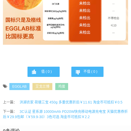
值 (
0
)
不值 (
0
)
EGGLAB
艾戈兰博
鸡蛋
上一篇：
洪湖农家 荷塘三宝 450g 多重优惠折后￥11.61 淘金币可抵扣￥0.5
下一篇：
3C认证 星系源 10000mAh PD20W快充移动电源充电宝 天猫优惠券折
后￥29.9包邮（￥59.9-30）3色可选 淘金币可抵扣￥2.2