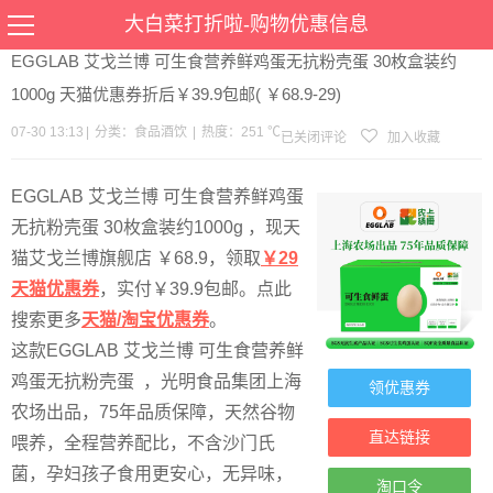
当前位置：
首页
>
优惠
>
食品酒饮
>文章详情
大白菜打折啦-购物优惠信息
EGGLAB 艾戈兰博 可生食营养鲜鸡蛋无抗粉壳蛋 30枚盒装约
1000g 天猫优惠券折后￥39.9包邮( ￥68.9-29)
07-30 13:13
|
分类：
食品酒饮
|
热度：251 ℃
已关闭评论
加入收藏
EGGLAB 艾戈兰博 可生食营养鲜鸡蛋
无抗粉壳蛋 30枚盒装约1000g ，现天
猫艾戈兰博旗舰店 ￥68.9，领取
￥29
天猫优惠券
，实付￥39.9包邮。点此
搜索更多
天猫/淘宝优惠券
。
这款EGGLAB 艾戈兰博 可生食营养鲜
鸡蛋无抗粉壳蛋 ，光明食品集团上海
领优惠券
农场出品，75年品质保障，天然谷物
直达链接
喂养，全程营养配比，不含沙门氏
菌，孕妇孩子食用更安心，无异味，
淘口令