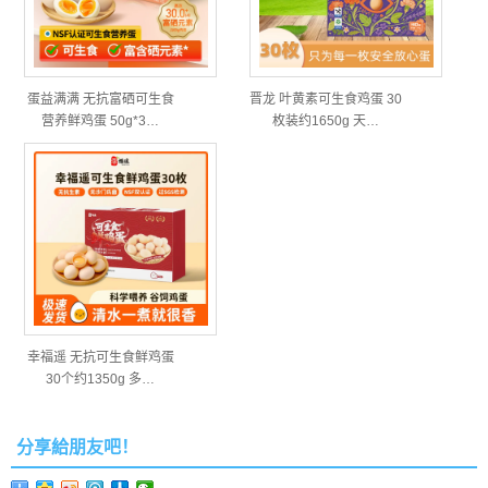
蛋益满满 无抗富硒可生食
晋龙 叶黄素可生食鸡蛋 30
营养鲜鸡蛋 50g*3…
枚装约1650g 天…
幸福遥 无抗可生食鲜鸡蛋
30个约1350g 多…
分享給朋友吧！