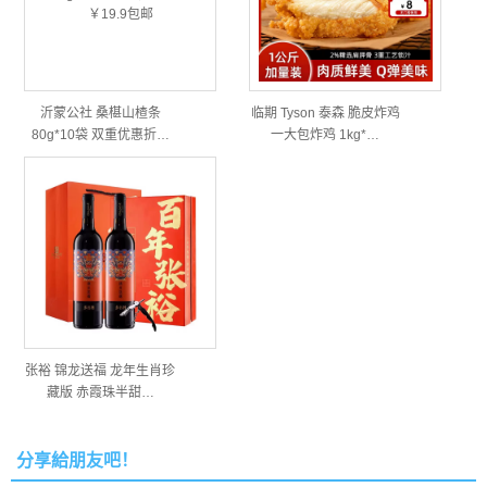
沂蒙公社 桑椹山楂条
临期 Tyson 泰森 脆皮炸鸡
80g*10袋 双重优惠折…
一大包炸鸡 1kg*…
张裕 锦龙送福 龙年生肖珍
藏版 赤霞珠半甜…
分享給朋友吧！