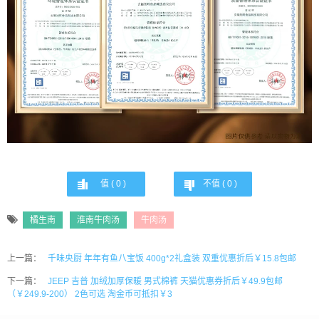
值 (
0
)
不值 (
0
)
橘生南
淮南牛肉汤
牛肉汤
上一篇：
千味央厨 年年有鱼八宝饭 400g*2礼盒装 双重优惠折后￥15.8包邮
下一篇：
JEEP 吉普 加绒加厚保暖 男式棉裤 天猫优惠券折后￥49.9包邮
（￥249.9-200） 2色可选 淘金币可抵扣￥3