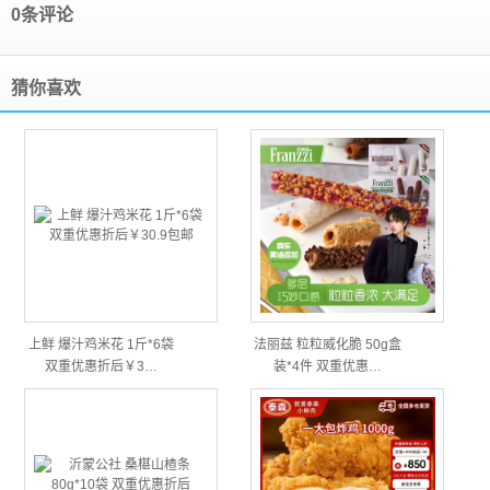
0条评论
猜你喜欢
上鲜 爆汁鸡米花 1斤*6袋
法丽兹 粒粒威化脆 50g盒
双重优惠折后￥3…
装*4件 双重优惠…