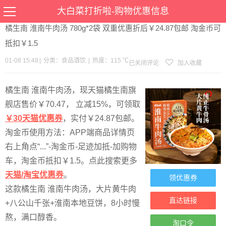
当前位置：
首页
>
优惠
>
食品酒饮
>文章详情
大白菜打折啦-购物优惠信息
橘生南 淮南牛肉汤 780g*2袋 双重优惠折后￥24.87包邮 淘金币可
抵扣￥1.5
01-08 15:48
|
分类：
食品酒饮
|
热度：115 ℃
已关闭评论
加入收藏
橘生南 淮南牛肉汤，现天猫橘生南旗
舰店售价￥70.47， 立减15%，可领取
￥30天猫优惠券
，实付￥24.87包邮。
淘金币使用方法：APP端商品详情页
右上角点“...”-淘金币-足迹加抵-加购物
车，淘金币抵扣￥1.5。点此搜索更多
天猫/淘宝优惠券
。
领优惠券
这款橘生南 淮南牛肉汤，大片黄牛肉
直达链接
+八公山千张+淮南本地豆饼，8小时慢
熬，满口醇香。
淘口令