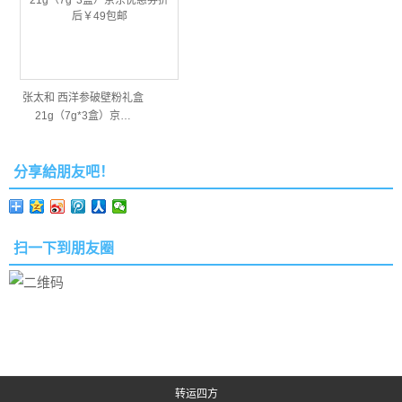
张太和 西洋参破壁粉礼盒
21g（7g*3盒）京…
分享給朋友吧！
扫一下到朋友圈
转运四方