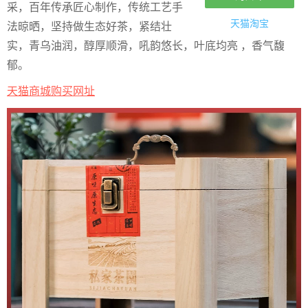
采，百年传承匠心制作，传统工艺手
天猫淘宝
法晾晒，坚持做生态好茶，紧结壮
实，青乌油润，醇厚顺滑，吼韵悠长，叶底均亮 ，香气馥
郁。
天猫商城购买网址