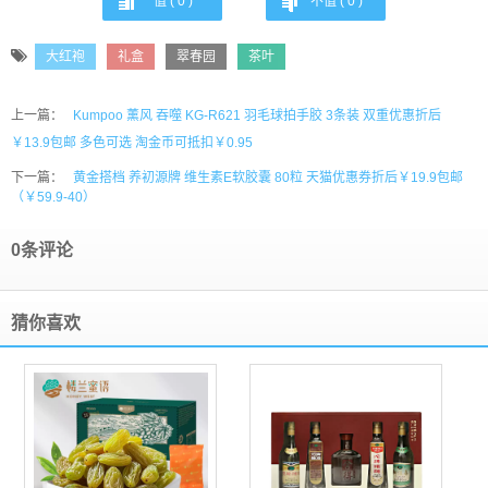
值 (
0
)
不值 (
0
)
大红袍
礼盒
翠春园
茶叶
上一篇：
Kumpoo 薰风 吞噬 KG-R621 羽毛球拍手胶 3条装 双重优惠折后
￥13.9包邮 多色可选 淘金币可抵扣￥0.95
下一篇：
黄金搭档 养初源牌 维生素E软胶囊 80粒 天猫优惠券折后￥19.9包邮
（￥59.9-40）
0条评论
猜你喜欢