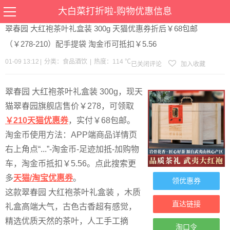
当前位置：
首页
>
优惠
>
食品酒饮
>文章详情
大白菜打折啦-购物优惠信息
翠春园 大红袍茶叶礼盒装 300g 天猫优惠券折后￥68包邮
（￥278-210）配手提袋 淘金币可抵扣￥5.56
01-09 13:12
|
分类：
食品酒饮
|
热度：114 ℃
已关闭评论
加入收藏
翠春园 大红袍茶叶礼盒装 300g，现天
猫翠春园旗舰店售价￥278，可领取
￥210天猫优惠券
，实付￥68包邮。
淘金币使用方法：APP端商品详情页
右上角点“...”-淘金币-足迹加抵-加购物
车，淘金币抵扣￥5.56。点此搜索更
多
天猫/淘宝优惠券
。
领优惠券
这款翠春园 大红袍茶叶礼盒装 ，木质
直达链接
礼盒高端大气，古色古香超有感觉，
精选优质天然的茶叶，人工手工摘
淘口令