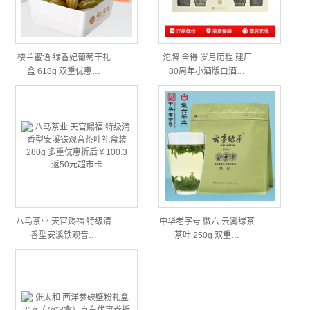
楼兰蜜语 绿香妃葡萄干礼
沱牌 舍得 岁月历程 建厂
盒 618g 双重优惠…
80周年小酒版白酒…
八马茶业 天官赐福 特级清
中华老字号 徽六 云雾绿茶
香型安溪铁观音…
茶叶 250g 双重…