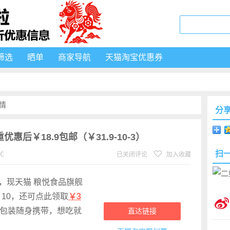
筛选
晒单
商家导航
天猫淘宝优惠券
情
分
优惠后￥18.9包邮（￥31.9-10-3）
扫
℃
已关闭评论
加入收藏
，现天猫 粮悦食品旗舰
￥10，还可点此领取
￥3
立包装随身携带，想吃就
直达链接