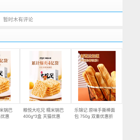
暂时木有评论
糯米锅巴
粮悦大吃兄 糯米锅巴
乐锦记 原味手撕棒面
猫优惠
400g*3盒 天猫优惠
包 750g 双重优惠折
券…
后…