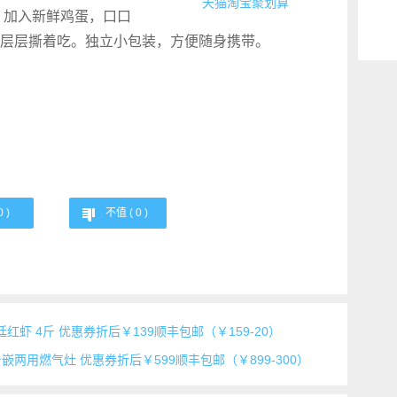
天猫淘宝
聚划算
，加入新鲜鸡蛋，口口
层层撕着吃。独立小包装，方便随身携带。
0
)
不值 (
0
)
廷红虾 4斤 优惠券折后￥139顺丰包邮（￥159-20）
6E 台嵌两用燃气灶 优惠券折后￥599顺丰包邮（￥899-300）