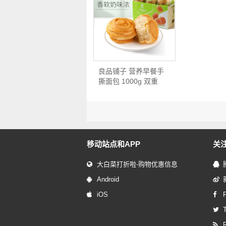
良品铺子 营养早餐手
撕面包 1000g 双重
优…
移动站点和APP
关
大白菜打折啦-购物优惠信息
Android
iOS
T