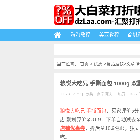
海淘教程
美亚教程
商城
当前位置：
首页
>
优惠
>
食品酒饮
>文章详
粮悦大吃兄 手撕面包 1000g 双重
11-23 12:29
|
分类：
食品酒饮
|
热度：1022 
粮悦大吃兄 手撕面包
，买家评价5分
店 聚划算价￥31.9，下单自动减去
店铺优惠券
，折后￥18.9包邮，独
吃。