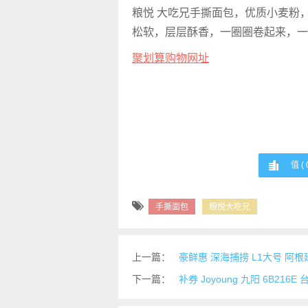
粮悦 大吃兄手撕面包，优质小麦粉
松软，层层酥香，一圈圈卷起来，一
聚划算购物网址
值 (
手撕面包
粮悦大吃兄
上一篇：
豪鲜惠 深海捕捞 L1大号 阿根
下一篇：
补券 Joyoung 九阳 6B21