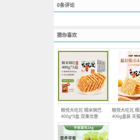
0条评论
猜你喜欢
粮悦大吃兄 糯米锅巴
粮悦大吃兄 
400g*3盒 双重优惠
400g盒装 天
折…
券…