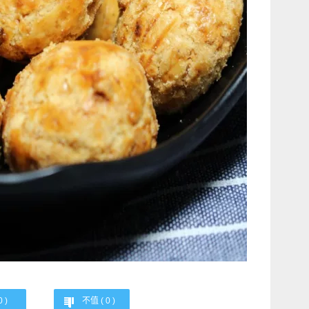
0
)
不值 (
0
)