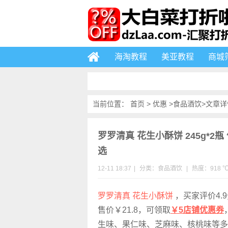
海淘教程
美亚教程
商城
当前位置：
首页
>
优惠
>
食品酒饮
>文章详
罗罗清真 花生小酥饼 245g*2瓶
选
12-11 18:37
|
分类：
食品酒饮
|
热度：918 
罗罗清真 花生小酥饼
，买家评价4.
售价￥21.8，可领取
￥5店铺优惠券
生味、果仁味、芝麻味、核桃味等多