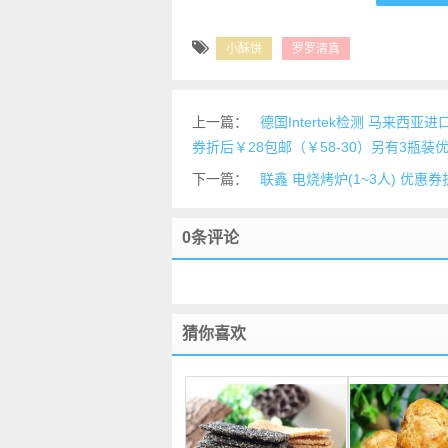
小酥饼
罗罗清真
上一篇：
德国Intertek检测 马来西亚进
券折后￥28包邮（￥58-30）另有3瓶装
下一篇：
联鑫 电烧烤炉(1~3人) 优惠券折
0条评论
猜你喜欢