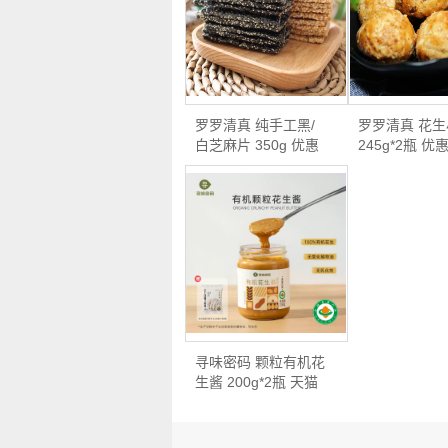
罗罗清真 纯手工黑/
罗罗清真 花
白芝麻片 350g 优惠
245g*2瓶 优
券…
后…
寻味密码 颗粒有机花
生酱 200g*2瓶 天猫
优…