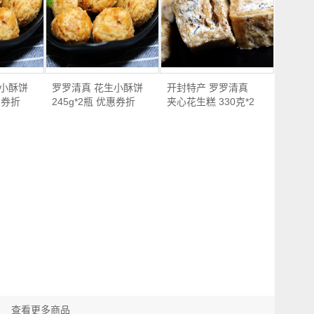
生小酥饼
罗罗清真 花生小酥饼
开封特产 罗罗清真
惠券折
245g*2瓶 优惠券折
夹心花生糕 330克*2
后…
瓶 …
查看更多商品