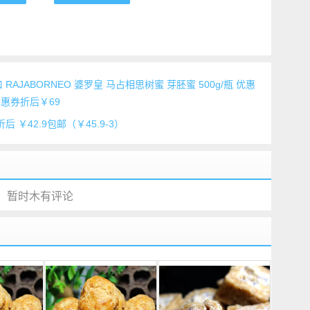
口 RAJABORNEO 婆罗皇 马占相思树蜜 芽胚蜜 500g/瓶 优惠
优惠券折后￥69
后 ￥42.9包邮（￥45.9-3）
暂时木有评论