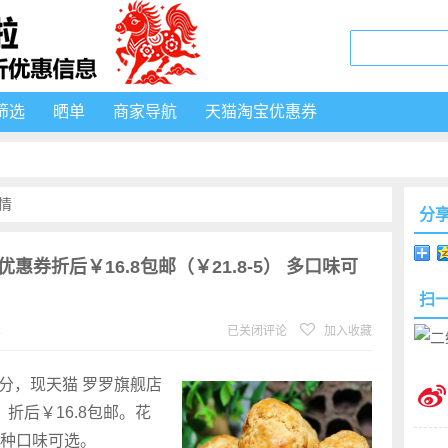
筛选
晒单
商家导航
天猫淘宝优惠券
情
分
 优惠券折后￥16.8包邮（￥21.8-5） 多口味可
扫
℃
已关闭评论
加入收藏
9分，现天猫 罗罗旗舰店
，折后￥16.8包邮。花
种口味可选。