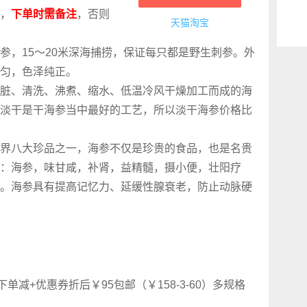
选，
下单时需备注
，否则
天猫淘宝
参，15～20米深海捕捞，保证每只都是野生刺参。外
匀，色泽纯正。
脏、清洗、沸煮、缩水、低温冷风干燥加工而成的海
淡干是干海参当中最好的工艺，所以淡干海参价格比
界八大珍品之一，海参不仅是珍贵的食品，也是名贵
：海参，味甘咸，补肾，益精髓，摄小便，壮阳疗
。海参具有提高记忆力、延缓性腺衰老，防止动脉硬