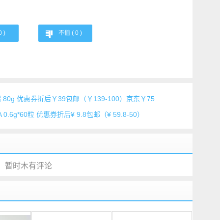
0
)
不值 (
0
)
80g 优惠券折后￥39包邮（￥139-100）京东￥75
.6g*60粒 优惠券折后¥ 9.8包邮（¥ 59.8-50）
暂时木有评论