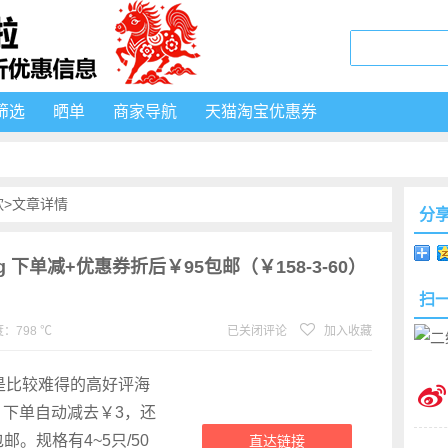
筛选
晒单
商家导航
天猫淘宝优惠券
饮
>文章详情
分
 下单减+优惠券折后￥95包邮（￥158-3-60）
扫
：798 ℃
已关闭评论
加入收藏
，是比较难得的高好评海
，下单自动减去￥3，还
邮。规格有4~5只/50
直达链接