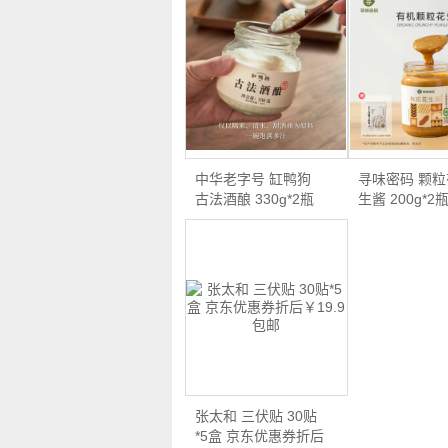
中华老字号 缸鸭狗
寻味密码 颗
古法酒酿 330g*2瓶
生酱 200g*2
双…
优…
张太和 三伏贴 30贴
*5盒 京东优惠券折后