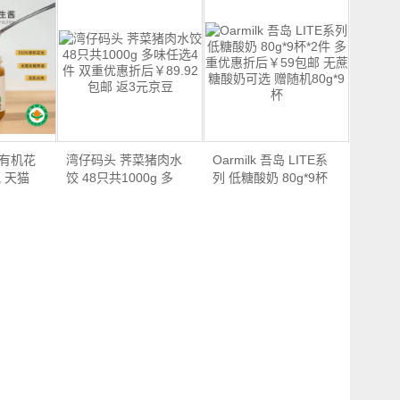
粒有机花
湾仔码头 荠菜猪肉水
Oarmilk 吾岛 LITE系
瓶 天猫
饺 48只共1000g 多
列 低糖酸奶 80g*9杯
味…
*…