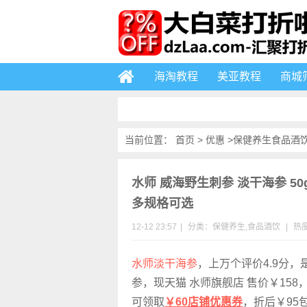
海淘教程
美亚教程
商城
当前位置：
首页
>
优惠
>
保健养生
食品酒
水师 威海野生刺参 淡干海参 50g
多规格可选
12-12 23:57
|
分类：
保健养生
,
食品酒饮
|
热度
水师淡干海参
，上万个评价4.9分
参，现天猫 水师旗舰店 售价￥158
可领取
￥60店铺优惠券
，折后￥95包