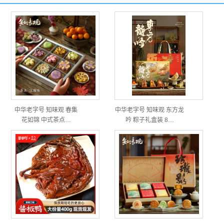
中华老字号 知味观 春集
中华老字号 知味观 东方龙
花如锦 中式茶点…
吟 粽子礼盒装 8…