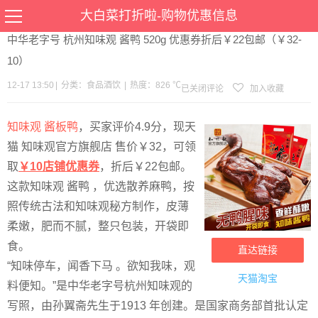
当前位置：
首页
>
优惠
>
食品酒饮
>文章详情
大白菜打折啦-购物优惠信息
中华老字号 杭州知味观 酱鸭 520g 优惠券折后￥22包邮（￥32-
10）
12-17 13:50
|
分类：
食品酒饮
|
热度：826 ℃
已关闭评论
加入收藏
知味观 酱板鸭
，买家评价4.9分，现天
猫 知味观官方旗舰店 售价￥32，可领
取
￥10店铺优惠券
，折后￥22包邮。
这款知味观 酱鸭 ，优选散养麻鸭，按
照传统古法和知味观秘方制作，皮薄
柔嫩，肥而不腻，整只包装，开袋即
食。
直达链接
“知味停车，闻香下马 。欲知我味，观
天猫淘宝
料便知。”是中华老字号杭州知味观的
写照，由孙翼斋先生于1913 年创建。是国家商务部首批认定