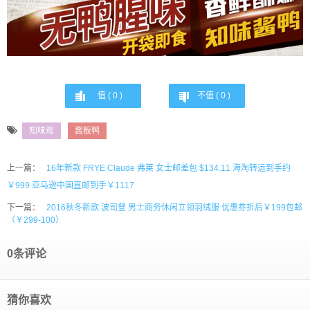
值 (
0
)
不值 (
0
)
知味观
酱板鸭
上一篇：
16年新款 FRYE Claude 弗莱 女士邮差包 $134.11 海淘转运到手约
￥999 亚马逊中国直邮到手￥1117
下一篇：
2016秋冬新款 波司登 男士商务休闲立领羽绒服 优惠券折后￥199包邮
（￥299-100）
0条评论
猜你喜欢