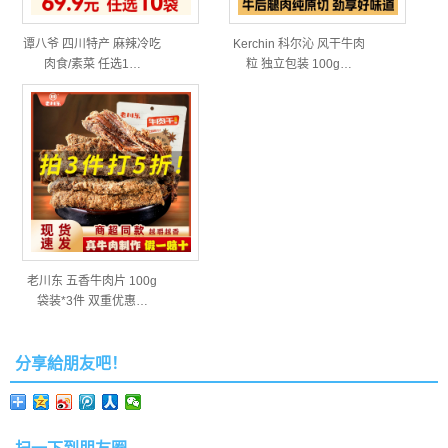
谭八爷 四川特产 麻辣冷吃
Kerchin 科尔沁 风干牛肉
肉食/素菜 任选1…
粒 独立包装 100g…
老川东 五香牛肉片 100g
袋装*3件 双重优惠…
分享給朋友吧！