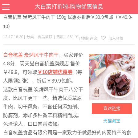
当前位置：
首页
>
优惠
>
食品酒饮
>文章详情
大白菜打折啦-购物优惠信息
白音杭盖 炭烤风干牛肉干 150g 优惠券折后￥39.9包邮（￥49.9-
10）
12-17 16:20
|
分类：
食品酒饮
|
热度：861 ℃
已关闭评论
加入收藏
白音杭盖 炭烤风干牛肉干
，买家评价
4.8分，现天猫白音杭盖旗舰店 售价
￥49.9，可领取
￥10店铺优惠券
（每
人限领2 张），折后￥39.9包邮。
这款白音杭盖 炭烤风干牛肉干八分干
度，比风干更干一些。精选优质草原
牛肉，切干风条，不含任何添加剂、
直达链接
防腐剂，添加多种香辛料精制而成。
天猫淘宝
色泽诱人，口口肉香浓郁。
白音杭盖食品有限公司是一家致力于做最好的内蒙特产的食