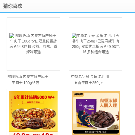
猜你喜欢
哞哩牧场 内蒙古特产风干
中华老字号 金角 老四川
牛肉干 100g*5包 …
五香牛肉干250g+…