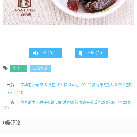
值 (
0
)
不值 (
0
)
牛肉干
白音杭盖
上一篇：
中华老字号 然稀 食在川铭 福州鱼丸 180g*3袋 优惠券折后￥29.9包邮
（￥39.9-10）
下一篇：
亨奇纸巾 无香手帕纸 3层*8张*60包 优惠券折后￥19.9包邮（￥29.9-
10）
0条评论