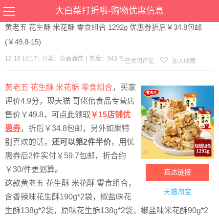
当前位置：
首页
>
优惠
>
食品酒饮
>文章详情
大白菜打折啦-购物优惠信息
黄老五 花生酥 米花酥 零食组合 1292g 优惠券折后￥34.8包邮
(￥49.8-15)
12-18 16:17
|
分类：
食品酒饮
|
热度：943 ℃
已关闭评论
加入收藏
黄老五 花生酥 米花酥 零食组合
，买家
评价4.9分，现天猫 哥佬倌食品专营店
售价￥49.8，可点此领取
￥15店铺优
惠券
，折后￥34.8包邮，另外如果特
别喜欢的话，
还可以第2件半价
，用优
惠券后2件实付￥59.7包邮，折合约
￥30/件更划算。
直达链接
这款黄老五 花生酥 米花酥 零食组合，
天猫淘宝
含香辣味花生酥190g*2袋，椒盐味花
生酥138g*2袋，原味花生酥138g*2袋，椒盐味米花酥90g*2