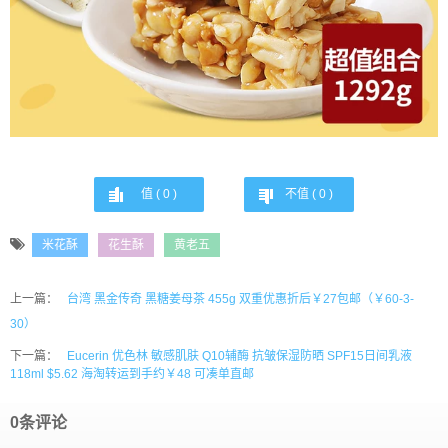
值 (
0
)
不值 (
0
)
米花酥
花生酥
黄老五
上一篇：
台湾 黑金传奇 黑糖姜母茶 455g 双重优惠折后￥27包邮（￥60-3-
30）
下一篇：
Eucerin 优色林 敏感肌肤 Q10辅酶 抗皱保湿防晒 SPF15日间乳液
118ml $5.62 海淘转运到手约￥48 可凑单直邮
0条评论