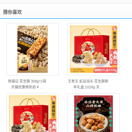
猜你喜欢
徐福记 花生酥 308g*2袋
王老五 虹运当头 花生酥新
天猫优惠券折后￥…
年礼盒 1028g 天…