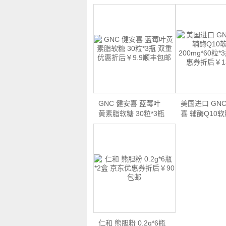
GNC 健安喜 蓝莓叶
美国进口 GNC
黄素脂软糖 30粒*3瓶
喜 辅酶Q10
…
200m…
仁和 熊胆粉 0.2g*6瓶