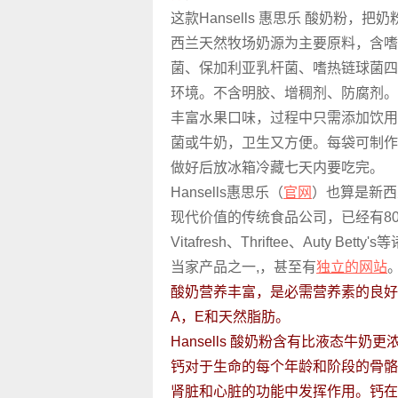
这款Hansells 惠思乐 酸奶粉，
西兰天然牧场奶源为主要原料，含嗜
菌、保加利亚乳杆菌、嗜热链球菌四
环境。不含明胶、增稠剂、防腐剂。
丰富水果口味，过程中只需添加饮用
菌或牛奶，卫生又方便。每袋可制作1
做好后放冰箱冷藏七天内要吃完。
Hansells惠思乐（
官网
）也算是新西
现代价值的传统食品公司，已经有8
Vitafresh、Thriftee、Auty Be
当家产品之一,，甚至有
独立的网站
酸奶营养丰富，是必需营养素的良好
A，E和天然脂肪。
Hansells 酸奶粉含有比液态牛
钙对于生命的每个年龄和阶段的骨骼
肾脏和心脏的功能中发挥作用。钙在