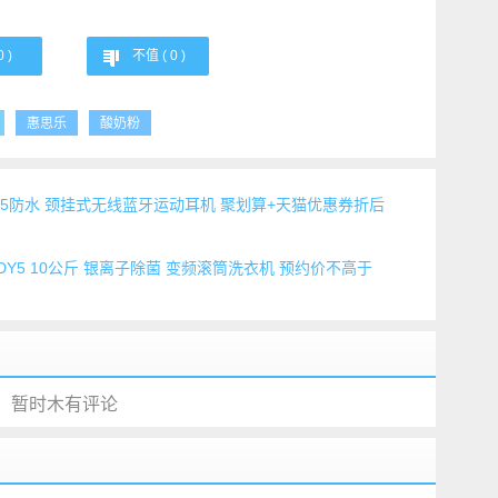
0
)
不值 (
0
)
惠思乐
酸奶粉
体 IPX5防水 颈挂式无线蓝牙运动耳机 聚划算+天猫优惠券折后
WADY5 10公斤 银离子除菌 变频滚筒洗衣机 预约价不高于
暂时木有评论