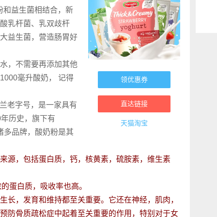
把奶粉和益生菌相结合，新
酸乳杆菌、乳双歧杆
大益生菌，营造肠胃好
水，不需要再添加其他
000毫升酸奶， 记得
领优惠券
直达链接
兰老字号，是一家具有
0年历史，旗下有
天猫淘宝
tty's等诸多品牌，酸奶粉是其
。
来源，包括蛋白质，钙，核黄素，硫胺素，维生素
奶更浓的蛋白质，吸收率也高。
生长，发育和维持都至关重要。它还在神经，肌肉，
预防骨质疏松症中起着至关重要的作用，特别对于女