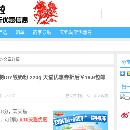
筛选
晒单
商家导航
天猫淘宝优惠券
饮
>文章详情
分
自制DIY酸奶粉 220g 天猫优惠券折后￥19.9包邮
扫
：759 ℃
已关闭评论
加入收藏
.8分，现天猫
.9，可领取
￥10天猫优惠