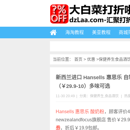
海淘教程
美亚教程
商城
当前位置：
首页
>
优惠
>
保健养生
食品酒
新西兰进口 Hansells 惠思乐 
（￥29.9-10）多味可选
11-30 20:49
|
分类：
保健养生
,
食品酒饮
|
热度
Hansells 惠思乐 酸奶粉
，顾客评价4
newzealandfocus旗舰店 售价￥29
券
，折后￥19.9包邮。