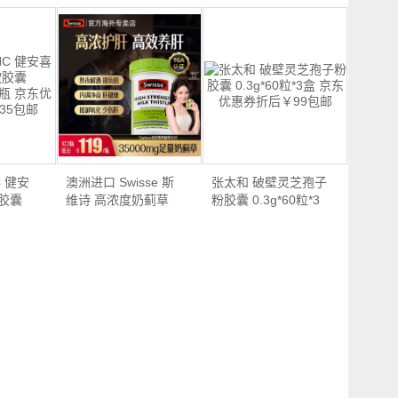
 健安
澳洲进口 Swisse 斯
张太和 破壁灵芝孢子
软胶囊
维诗 高浓度奶蓟草
粉胶囊 0.3g*60粒*3
护…
盒…