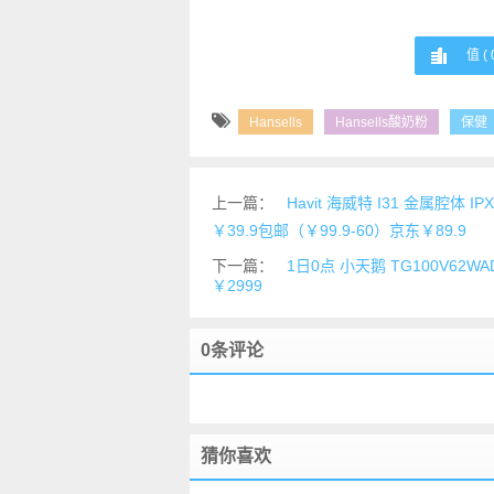
值 (
Hansells
Hansells酸奶粉
保健
上一篇：
Havit 海威特 I31 金属腔
￥39.9包邮（￥99.9-60）京东￥89.9
下一篇：
1日0点 小天鹅 TG100V62
￥2999
0条评论
猜你喜欢