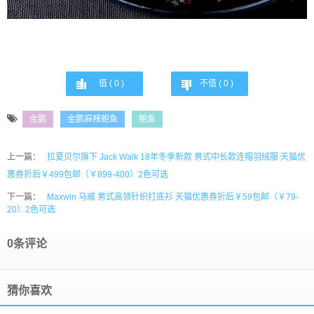
值 (
0
)
不值 (
0
)
金鹏
金鹏麻辣鲍鱼
鲍鱼
上一篇：
拉夏贝尔旗下 Jack Walk 18年冬季新款 男式中长款连帽羽绒服 天猫优
惠券折后￥499包邮（￥899-400）2色可选
下一篇：
Maxwin 马威 男式高领针织打底衫 天猫优惠券折后￥59包邮（￥79-
20）2色可选
0条评论
猜你喜欢