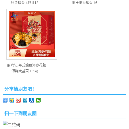
鲍鱼罐头 4只共18…
鲍汁鲍鱼罐头 16…
麻六记 粤式鲍鱼海参花胶
海鲜大盆菜 1.5kg…
分享給朋友吧！
扫一下到朋友圈