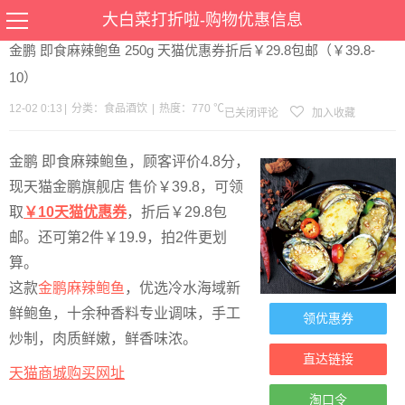
当前位置：
首页
>
优惠
>
食品酒饮
>文章详情
大白菜打折啦-购物优惠信息
金鹏 即食麻辣鲍鱼 250g 天猫优惠券折后￥29.8包邮（￥39.8-
10）
12-02 0:13
|
分类：
食品酒饮
|
热度：770 ℃
已关闭评论
加入收藏
金鹏 即食麻辣鲍鱼，顾客评价4.8分，
现天猫金鹏旗舰店 售价￥39.8，可领
取
￥10天猫优惠券
，折后￥29.8包
邮。还可第2件￥19.9，拍2件更划
算。
这款
金鹏麻辣鲍鱼
，优选冷水海域新
鲜鲍鱼，十余种香料专业调味，手工
领优惠券
炒制，肉质鲜嫩，鲜香味浓。
直达链接
天猫商城购买网址
淘口令