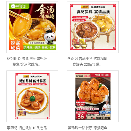
林饱饱 厨味说 黑松露鲍汁
李锦记 吉品鲍鱼 佛跳墙即
鲍鱼/金汤佛跳墙…
食罐头 220g*2罐…
李锦记 旧庄蚝油10头吉品
黑珍珠一钻餐厅 德叔鲍鱼