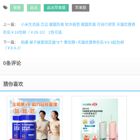
健康
品派
品派苹果醋
苹果醋
上一篇：
小米生态链 芯迈 缓震防臭 软木鞋垫 缓震防臭 可自行修剪 天猫优惠券
折后￥16包邮（￥26-10） 2色可选
下一篇：
柏康 被子被套固定器*8个 聚划算+天猫优惠券折后￥6.9起包邮
（￥8.9-2）
0条评论
猜你喜欢