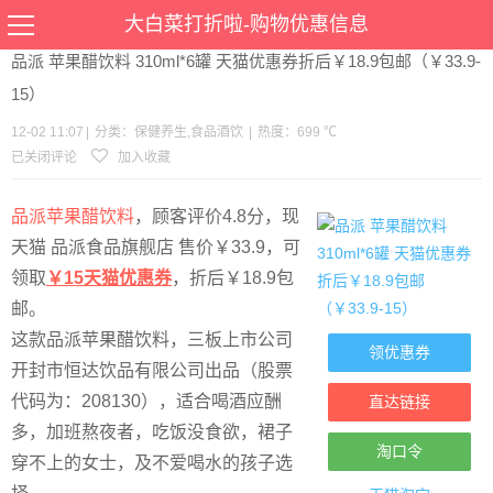
当前位置：
首页
>
优惠
>
保健养生
食品酒饮
>文章详情
大白菜打折啦-购物优惠信息
品派 苹果醋饮料 310ml*6罐 天猫优惠券折后￥18.9包邮（￥33.9-
15）
12-02 11:07
|
分类：
保健养生
,
食品酒饮
|
热度：699 ℃
已关闭评论
加入收藏
品派苹果醋饮料
，顾客评价4.8分，现
天猫 品派食品旗舰店 售价￥33.9，可
领取
￥15天猫优惠券
，折后￥18.9包
邮。
这款品派苹果醋饮料，三板上市公司
领优惠券
开封市恒达饮品有限公司出品（股票
代码为：208130），适合喝酒应酬
直达链接
多，加班熬夜者，吃饭没食欲，裙子
淘口令
穿不上的女士，及不爱喝水的孩子选