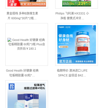
黄金搭档 多种B族维生素
Philips 飞利浦 HX3331 小
片 600mg*30片*2瓶…
净瓶 便携式冲牙…
Good Health 好健康 经典
临期特价 澳洲进口 LIFE
牡蛎精胶囊 60粒*…
SPACE 益倍适 B42…