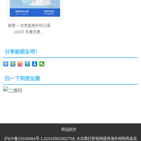
振德 一次性医用外科口罩
100只 多重优惠…
分享給朋友吧！
扫一下到朋友圈
转运四方
沪ICP备15030064号-1
,31010902002758, 大白菜打折啦网提供海外网购商品及